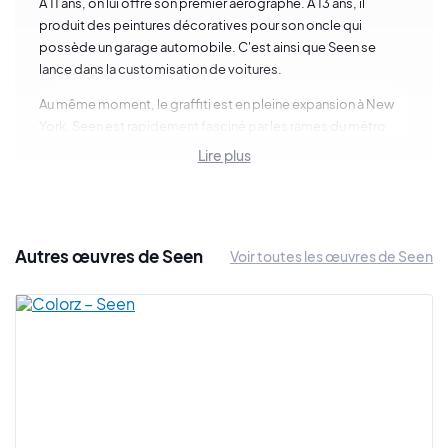
À 11 ans, on lui offre son premier aérographe. À 13 ans, il
produit des peintures décoratives pour son oncle qui
possède un garage automobile. C'est ainsi que Seen se
lance dans la customisation de voitures.
Au même moment, le graffiti est en pleine expansion à New
York. Seen est rapidement fasciné par les rames du métro
couvertes de peintures et de lettrages. Richard Mirando est
Lire plus
surtout captivé par les rames de la ligne 6 qui sont
stationnées au dépôt de Lexington Avenue.
Un samedi de 1973, il s'est introduit dans ce dépôt et a réalisé
son premier graffiti en utilisant le pseudo "Seen". Il a choisi ce
Autres œuvres de Seen
Voir toutes les œuvres de Seen
blaze pour sa signification et pour la succession des deux
"EE". Il y voyait un certain équilibre dans le lettrage.
Assez rapidement, Seen souhaite être vu par de nombreux
usagers, alors quoi de mieux que de poser ses peintures sur
des métros. Au départ spectateur, il devient un acteur majeur
de ce mouvement majuscule et le métro reste son support
de prédilection.