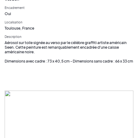
Encadrement
Oui
Localisation
Toulouse, France
Description
Aérosol sur toile signée au verso par le célèbre graffiti artiste américain
Seen. Cette peinture est remarquablement encadrée d'une caisse
américaine noire.
Dimensions avec cadre : 73 x 40,5 cm - Dimensions sans cadre : 66 x 33 cm