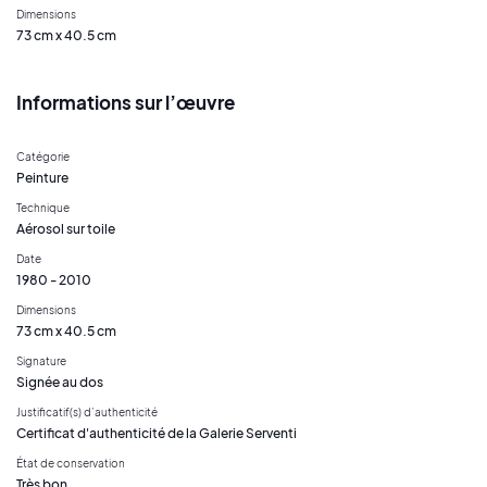
Dimensions
73 cm x 40.5 cm
Informations sur l’œuvre
Catégorie
Peinture
Technique
Aérosol sur toile
Date
1980 - 2010
Dimensions
73 cm x 40.5 cm
Signature
Signée au dos
Justificatif(s) d’authenticité
Certificat d'authenticité de la Galerie Serventi
État de conservation
Très bon