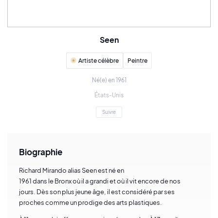
Seen
Artiste célèbre
Peintre
Né(e) en 1961
États-Unis
Suivre
Biographie
Richard Mirando alias Seen est né en
1961 dans le Bronx où il a grandi et où il vit encore de nos
jours. Dès son plus jeune âge, il est considéré par ses
proches comme un prodige des arts plastiques.