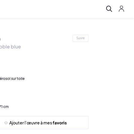
n
Suivre
bble blue
érosol sur toile
71 cm
Ajouter l’œuvre à mes
favoris