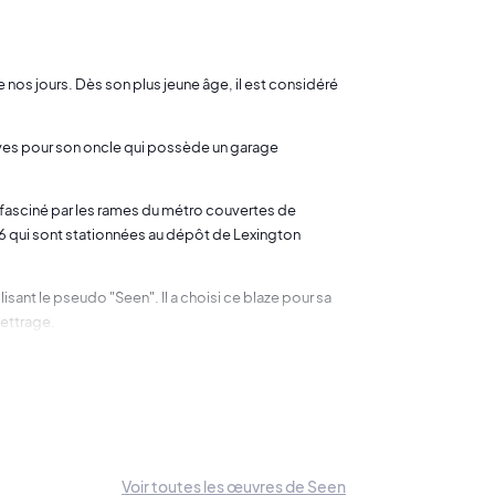
de nos jours. Dès son plus jeune âge, il est considéré
atives pour son oncle qui possède un garage
 fasciné par les rames du métro couvertes de
e 6 qui sont stationnées au dépôt de Lexington
ilisant le pseudo "Seen". Il a choisi ce blaze pour sa
lettrage.
x que de poser ses peintures sur des métros. Au
 reste son support de prédilection.
t encore plus rayonner son art.
roître. Sa grande créativité et son style unique
Voir toutes les œuvres de Seen
s les années 1980.