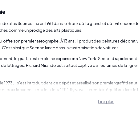
ie
ndo alias Seen est né en 1961 dans le Bronx où il a grandi et où il vit encore 
ches comme un prodige des arts plastiques.
 lui offre son premier aérographe. À 13 ans, il produit des peintures décor
 C'est ainsi que Seen se lance dans la customisation de voitures.
ent, le graffiti est en pleine expansion à New York. Seen est rapidement
 de lettrages. Richard Mirando est surtout captivé par les rames de la lign
 1973, il s'est introduit dans ce dépôt et a réalisé son premier graffiti en ut
n et pour la succession des deux "EE". Il y voyait un certain équilibre dans le 
ement, Seen souhaite être vu par de nombreux usagers, alors quoi de mieu
Lire plus
tateur, il devient un acteur majeur de ce mouvement majuscule et le métro
, il peint des voitures ("Whole cars") qui marqueront les new-yorkais et feron
ule à travers New York grâce aux rames peintes, sa popularité ne cesse de c
aissable le hisse au rang de leader du mouvement graffiti new-yorkais dan