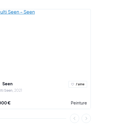
à l’exposition légendaire "New York, New Wave"
ilver fait de Seen une icône du mouvement à l'échelle
ard Fairey
ou Banksy.
d mondial de la toile graffiti la plus chère au
ant, il effaçait ainsi le record détenu par
JonOne
aris, Amsterdam, Tokyo, New York, Londres, Hong
Seen
Seen
J'aime
r sur la plateforme Art Shortlist.
lti Seen
2021
Batman
2019
000 €
Peinture
12 000 €