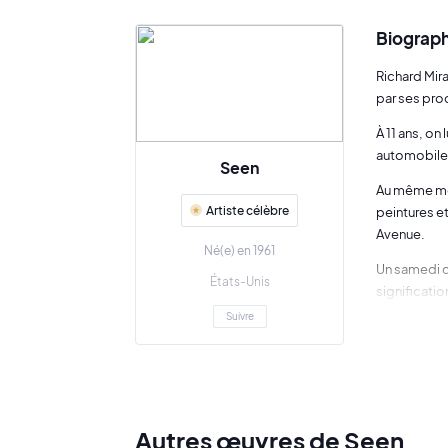
Biograph
Richard Mira
par ses pro
À 11 ans, on
automobile.
Seen
Au même mom
Artiste célèbre
peintures et
Avenue.
Né(e) en 1961
Un samedi de
États-Unis
significatio
Suivre
Assez rapid
départ spec
Par la suite
Son nom circ
Autres œuvres de Seen
bien reconn