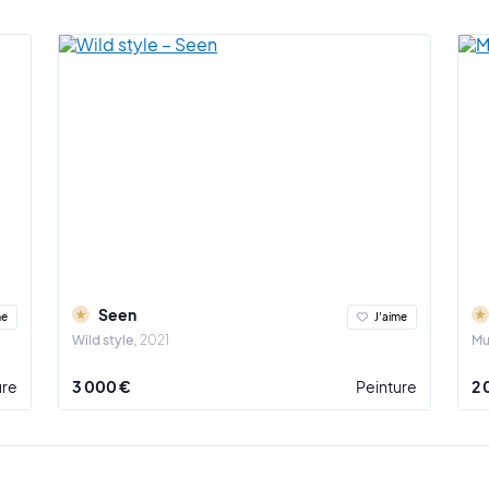
prend place aux côtés de Jean-Michel Basquiat,
Keith Haring
et
Andy Warhol
ew York.
film documentaire intitulé "Style Wars" réalisé par Henry Chalfant et Tony S
es pairs le surnomment même "Godfather of Graffiti".
, Seen continue d'exposer seul ou en groupe avec des artistes tels que
Shep
le marché de l'art est plus qu'honorable puisqu'en 2012, Seen a battu le recor
c "Superman Who"
de
2009 vendue à 96 000 $. Avec ce résultat impressionn
. Depuis ce record est à nouveau tombé avec une toile de Kaws en 2015.
 sa brillante carrière d'artiste Seen a eu des expositions personnelles à P
holm, Vancouver, Lyon ou San Francisco.
Seen
me
J'aime
e privilège de vous proposer des œuvres de cet artiste. Seen est à découvri
Wild style
2021
Mu
ure
3 000 €
Peinture
2 