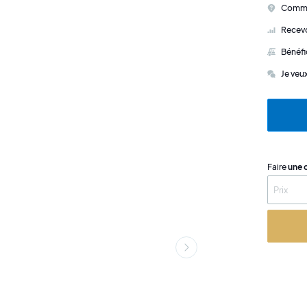
Commen
Recevo
Bénéfi
Je veu
Faire
une 