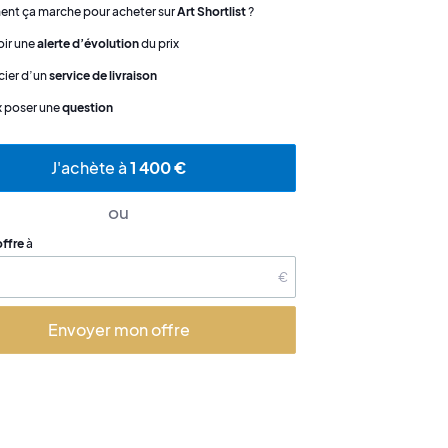
t ça marche pour acheter sur
Art Shortlist
?
ir une
alerte d’évolution
du prix
cier d’un
service de livraison
x poser une
question
J'achète à
1 400 €
ou
offre
à
€
Envoyer mon offre