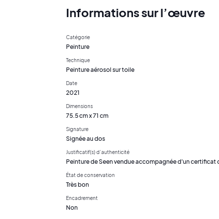
Informations sur l’œuvre
Catégorie
Peinture
Technique
Peinture aérosol sur toile
Date
2021
Dimensions
75.5 cm x 71 cm
Signature
Signée au dos
Justificatif(s) d’authenticité
Peinture de Seen vendue accompagnée d'un certificat d
État de conservation
Très bon
Encadrement
Non