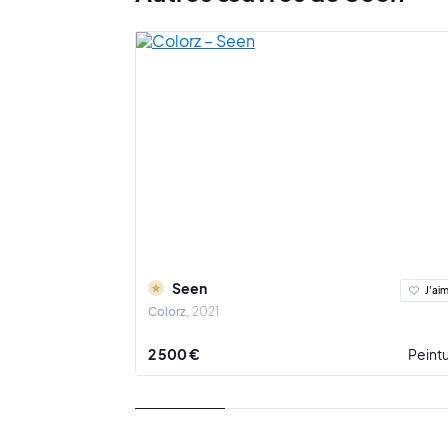
En 1981, il 
au PS1 de N
En 1982, un 
mondiale. S
Aujourd'hui
Sa cote sur 
monde ave
depuis 2007
Au cours de
Kong, Stock
Seen
J'ai
Colorz
2021
Nous avons l
2 500 €
Peint