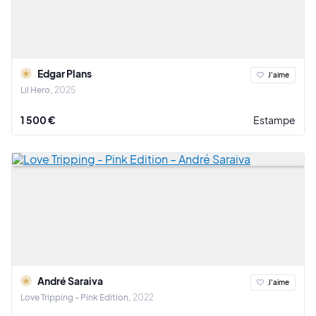
Edgar Plans
J'aime
Lil Hero
2025
1 500 €
Estampe
André Saraiva
J'aime
Love Tripping - Pink Edition
2022