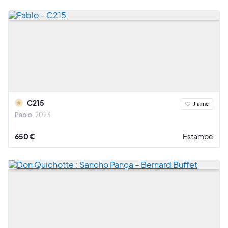
C215
J'aime
Pablo
2023
650 €
Estampe