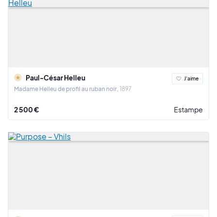
Paul-César Helleu
J'aime
Madame Helleu de profil au ruban noir
1897
2 500 €
Estampe