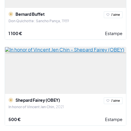
Bernard Buffet
J'aime
Don Quichotte : Sancho Pança
1989
1 100 €
Estampe
Shepard Fairey (OBEY)
J'aime
In honor of Vincent Jen Chin
2021
500 €
Estampe