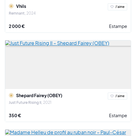
Vhils
J'aime
Remnant
2024
2 000 €
Estampe
Shepard Fairey (OBEY)
J'aime
Just Future Rising II
2021
350 €
Estampe