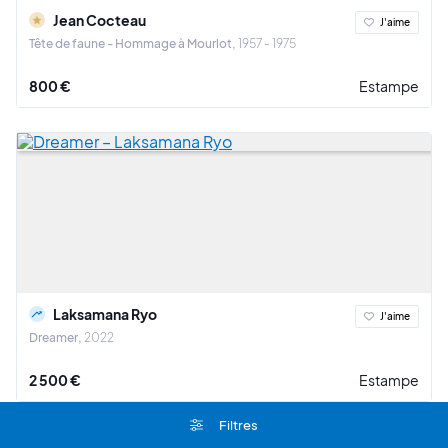
Jean Cocteau
J'aime
Tête de faune - Hommage à Mourlot
1957 - 1975
800 €
Estampe
Laksamana Ryo
J'aime
Dreamer
2022
2 500 €
Estampe
Filtres