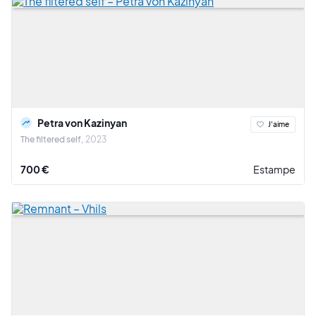
Petra von Kazinyan
J'aime
The filtered self
2023
700 €
Estampe