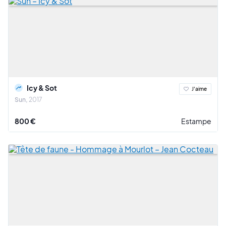
Icy & Sot
J'aime
Sun
2017
800 €
Estampe