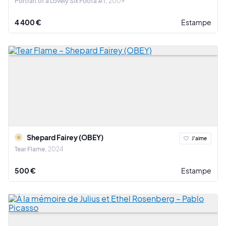
Portrait of a Lovely Six Foota #1
2009
4 400 €
Estampe
Shepard Fairey (OBEY)
J'aime
Tear Flame
2024
500 €
Estampe