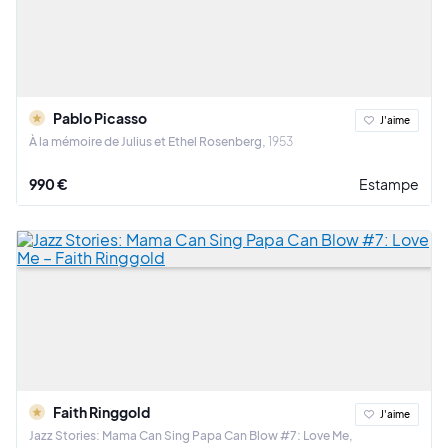
Pablo Picasso
J'aime
À la mémoire de Julius et Ethel Rosenberg
1953
990 €
Estampe
Faith Ringgold
J'aime
Jazz Stories: Mama Can Sing Papa Can Blow #7: Love Me