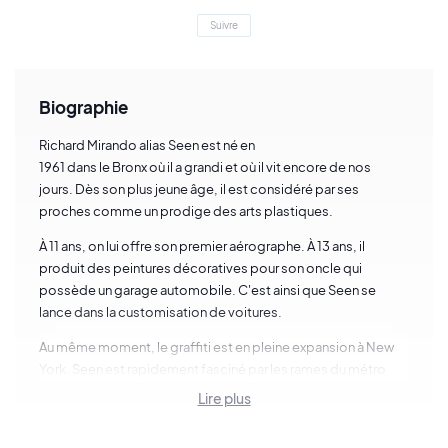
Suivre
Biographie
Richard Mirando alias Seen est né en
1961 dans le Bronx où il a grandi et où il vit encore de nos
jours. Dès son plus jeune âge, il est considéré par ses
proches comme un prodige des arts plastiques.
À 11 ans, on lui offre son premier aérographe. À 13 ans, il
produit des peintures décoratives pour son oncle qui
possède un garage automobile. C'est ainsi que Seen se
lance dans la customisation de voitures.
Au même moment, le graffiti est en pleine expansion à New
York. Seen est rapidement fasciné par les rames du métro
couvertes de peintures et de lettrages. Richard Mirando est
Lire plus
surtout captivé par les rames de la ligne 6 qui sont
stationnées au dépôt de Lexington Avenue.