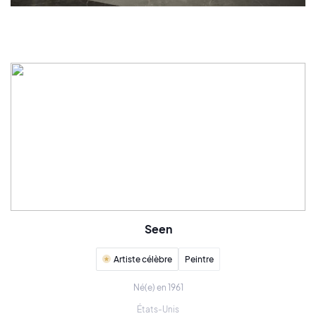
Seen
Artiste célèbre
Peintre
Né(e) en 1961
États-Unis