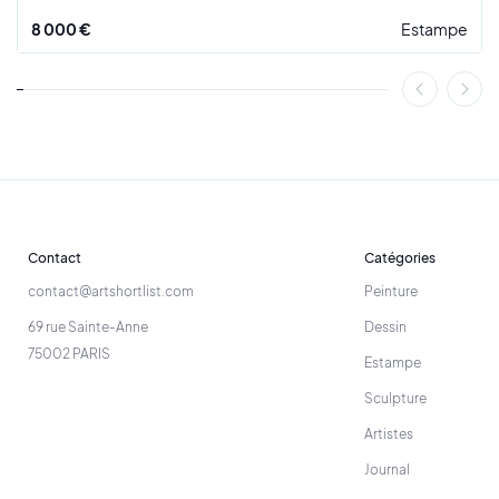
artiste. Seen est à découvrir sur la plateforme Art Shortlist.
8 000 €
Estampe
Contact
Catégories
contact@artshortlist.com
Peinture
69 rue Sainte-Anne
Dessin
75002 PARIS
Estampe
Sculpture
Artistes
Journal