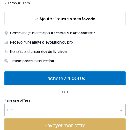
70 cm x 180 cm
Ajouter l’œuvre à mes
favoris
Comment ça marche pour acheter sur
Art Shortlist
?
Recevoir une
alerte d’évolution
du prix
Bénéficier d’un
service de livraison
Je veux poser une
question
J'achète à
4 000 €
ou
Faire
une offre
à
€
Envoyer mon offre