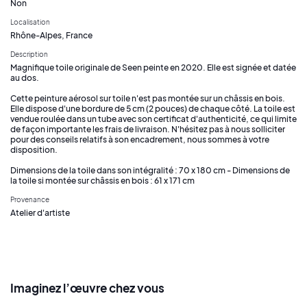
Non
Localisation
Rhône-Alpes, France
Description
Magnifique toile originale de Seen peinte en 2020. Elle est signée et datée
au dos.
Cette peinture aérosol sur toile n'est pas montée sur un châssis en bois.
Elle dispose d'une bordure de 5 cm (2 pouces) de chaque côté. La toile est
vendue roulée dans un tube avec son certificat d'authenticité, ce qui limite
de façon importante les frais de livraison. N'hésitez pas à nous solliciter
pour des conseils relatifs à son encadrement, nous sommes à votre
disposition.
Dimensions de la toile dans son intégralité : 70 x 180 cm - Dimensions de
la toile si montée sur châssis en bois : 61 x 171 cm
Provenance
Atelier d'artiste
Imaginez l’œuvre chez vous