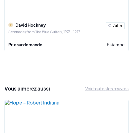
à l'acrylique et à l'aquarelle aux collages et aux dessins au
crayon.
Au-delà de son travail pictural, David Hockney s'est
David Hockney
J'aime
également aventuré dans le monde de la technologie
Serenade (from The Blue Guitar)
1976 - 1977
numérique, devenant un pionnier dans l'utilisation de l'iPad et
d'autres outils numériques pour créer de l'art. Ses créations
Prix sur demande
Estampe
numériques ont repoussé les frontières de l'expression
artistique, montrant sa capacité à évoluer avec les temps
tout en conservant son génie créatif.
En plus de sa carrière d'artiste prolifique, Hockney est
également devenu un mentor pour de nombreux artistes en
herbe. Ses écrits et ses conférences ont partagé sa sagesse
Vous
aimerez
aussi
Voir toutes les œuvres
et son point de vue sur l'art, aidant à guider et à inspirer la
prochaine génération d'artistes.
L'impact de David Hockney sur le monde de l'art
contemporain est indéniable, ses œuvres étant présentes
dans d'innombrables collections publiques et privées à
travers le monde. Il est bien plus qu'un artiste, il est une