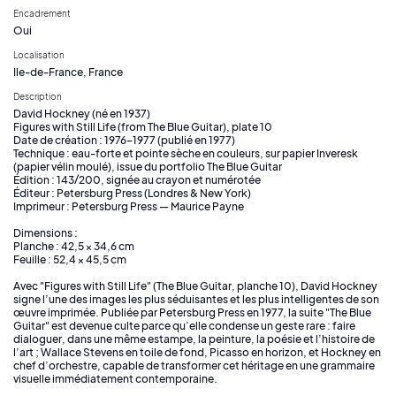
Encadrement
Oui
Localisation
Ile-de-France, France
Description
David Hockney (né en 1937)
Figures with Still Life (from The Blue Guitar), plate 10
Date de création : 1976–1977 (publié en 1977)
Technique : eau-forte et pointe sèche en couleurs, sur papier Inveresk
(papier vélin moulé), issue du portfolio The Blue Guitar
Édition : 143/200, signée au crayon et numérotée
Éditeur : Petersburg Press (Londres & New York)
Imprimeur : Petersburg Press — Maurice Payne
Dimensions :
Planche : 42,5 × 34,6 cm
Feuille : 52,4 × 45,5 cm
Avec "Figures with Still Life" (The Blue Guitar, planche 10), David Hockney
signe l’une des images les plus séduisantes et les plus intelligentes de son
œuvre imprimée. Publiée par Petersburg Press en 1977, la suite "The Blue
Guitar" est devenue culte parce qu’elle condense un geste rare : faire
dialoguer, dans une même estampe, la peinture, la poésie et l’histoire de
l’art ; Wallace Stevens en toile de fond, Picasso en horizon, et Hockney en
chef d’orchestre, capable de transformer cet héritage en une grammaire
visuelle immédiatement contemporaine.