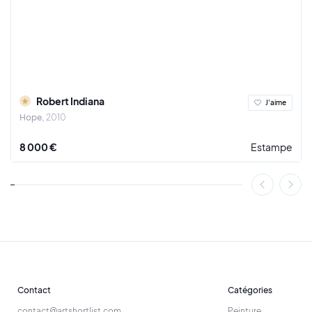
source d'inspiration pour tous ceux qui cherchent à
repousser les limites de la créativité et à célébrer la beauté
du monde qui nous entoure. Sa carrière illustre brillamment la
notion que l'art est un voyage infini d'exploration et
d'expression.
Robert Indiana
J'aime
Hope
2010
8 000 €
Estampe
Contact
Catégories
contact@artshortlist.com
Peinture