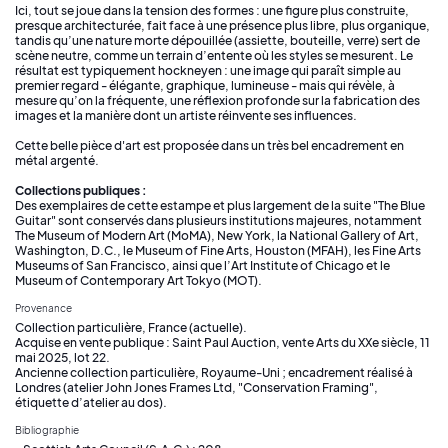
Ici, tout se joue dans la tension des formes : une figure plus construite,
presque architecturée, fait face à une présence plus libre, plus organique,
tandis qu’une nature morte dépouillée (assiette, bouteille, verre) sert de
scène neutre, comme un terrain d’entente où les styles se mesurent. Le
résultat est typiquement hockneyen : une image qui paraît simple au
premier regard - élégante, graphique, lumineuse - mais qui révèle, à
mesure qu’on la fréquente, une réflexion profonde sur la fabrication des
images et la manière dont un artiste réinvente ses influences.
Cette belle pièce d'art est proposée dans un très bel encadrement en
métal argenté.
Collections publiques :
Des exemplaires de cette estampe et plus largement de la suite "The Blue
Guitar" sont conservés dans plusieurs institutions majeures, notamment
The Museum of Modern Art (MoMA), New York, la National Gallery of Art,
Washington, D.C., le Museum of Fine Arts, Houston (MFAH), les Fine Arts
Museums of San Francisco, ainsi que l’Art Institute of Chicago et le
Museum of Contemporary Art Tokyo (MOT).
Provenance
Collection particulière, France (actuelle).
Acquise en vente publique : Saint Paul Auction, vente Arts du XXe siècle, 11
mai 2025, lot 22.
Ancienne collection particulière, Royaume-Uni ; encadrement réalisé à
Londres (atelier John Jones Frames Ltd, "Conservation Framing",
étiquette d’atelier au dos).
Bibliographie