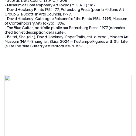
- Scottish Arts Council (S.A.C.) : 208
- Museum of Contemporary Art Tokyo (M.C.A.T.) : 187
- David Hockney Prints 1954–77, Petersburg Press (pour la Midland Art
Group & la Scottish Arts Council), 1979.
- David Hockney: Catalogue Raisonné of the Prints 1954–1995, Museum
of Contemporary Art (Tokyo), 1996.
- The Blue Guitar, portfolio publié par Petersburg Press, 1977 (données
d’édition et description de la suite).
- Baitel, Shai (dir.), David Hockney: Paper Trails, cat. d’expo., Modern Art
Museum (MAM) Shanghai, Skira, 2024 — l’estampe Figures with Still Life
(suite The Blue Guitar) y est reproduite (p. 85).