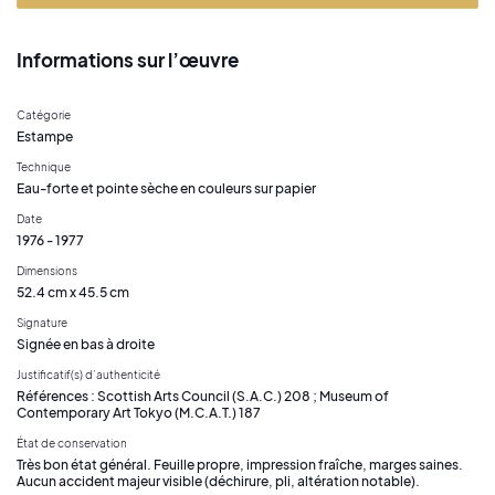
Informations sur l’œuvre
Catégorie
Estampe
Technique
Eau-forte et pointe sèche en couleurs sur papier
Date
1976 - 1977
Dimensions
52.4 cm x 45.5 cm
Signature
Signée en bas à droite
Justificatif(s) d’authenticité
Références : Scottish Arts Council (S.A.C.) 208 ; Museum of
Contemporary Art Tokyo (M.C.A.T.) 187
État de conservation
Très bon état général. Feuille propre, impression fraîche, marges saines.
Aucun accident majeur visible (déchirure, pli, altération notable).