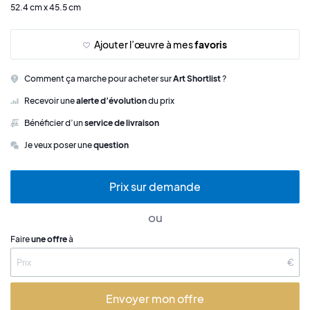
52.4 cm x 45.5 cm
Ajouter l’œuvre à mes
favoris
Comment ça marche pour acheter sur
Art Shortlist
?
Recevoir une
alerte d’évolution
du prix
Bénéficier d’un
service de livraison
Je veux poser une
question
Prix sur demande
ou
Faire
une offre
à
€
Envoyer mon offre