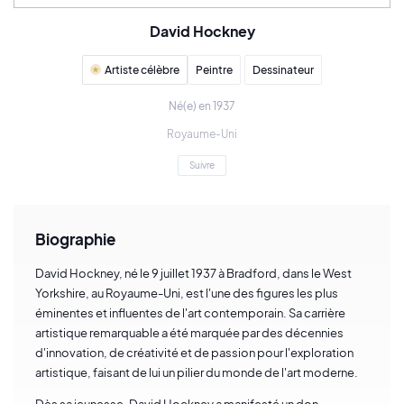
David Hockney
Artiste célèbre
Peintre
Dessinateur
Né(e) en 1937
Royaume-Uni
Suivre
Biographie
David Hockney, né le 9 juillet 1937 à Bradford, dans le West
Yorkshire, au Royaume-Uni, est l'une des figures les plus
éminentes et influentes de l'art contemporain. Sa carrière
artistique remarquable a été marquée par des décennies
d'innovation, de créativité et de passion pour l'exploration
artistique, faisant de lui un pilier du monde de l'art moderne.
Dès sa jeunesse, David Hockney a manifesté un don