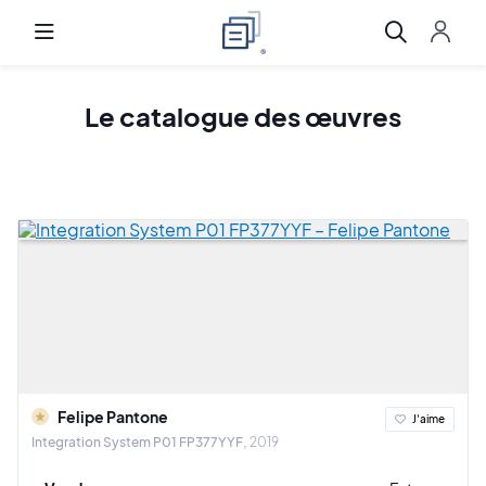
Le
catalogue
des œuvres
Felipe Pantone
J'aime
Integration System P01 FP377YYF
2019