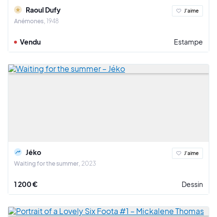
Raoul Dufy
J'aime
Anémones
1948
Vendu
Estampe
Jéko
J'aime
Waiting for the summer
2023
1 200 €
Dessin