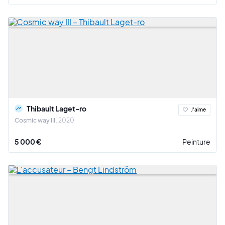
Thibault Laget-ro
J'aime
Cosmic way III
2020
5 000 €
Peinture