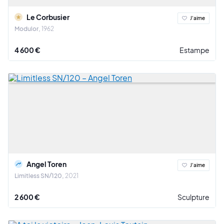
Le Corbusier
J'aime
Modulor
1962
4 600 €
Estampe
Angel Toren
J'aime
Limitless SN/120
2021
2 600 €
Sculpture