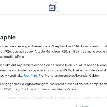
raphie
ng est né à Leipzig en Allemagne le 21 septembre 1904. Il a suivi une form
 et 1926, puis aux Beaux-Arts de Munich en 1928. En 1929, il se marie avec 
nue étudier à Paris.
ng obtient sa première exposition personnelle en 1931 à Dresde en Allemag
lemagne et décide de voyager en Europe. En 1935, il fait le choix de s’installer
sily Kandinsky,
Joan Miró
, Piet Mondrian ou encore Alexander Calder.
 s’engage dans la légion étrangère, mais il est blessé et doit être amputé de 
En 1960, il reçoit le Grand Prix de la Biennale de Venise.
remières années de création, Hans Hartung peint majoritairement des toile
diale, l’artiste se sert de la peinture pour exprimer ses souffrances et cauc
Lire plus