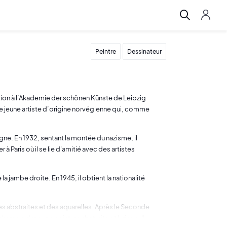
Peintre
Dessinateur
ation à l’Akademie der schönen Künste de Leipzig
une jeune artiste d’origine norvégienne qui, comme
ne. En 1932, sentant la montée du nazisme, il
 à Paris où il se lie d'amitié avec des artistes
la jambe droite. En 1945, il obtient la nationalité
s abstraites et des aquarelles. Après le Seconde
hemars dans une peinture abstraite et lyrique. Il