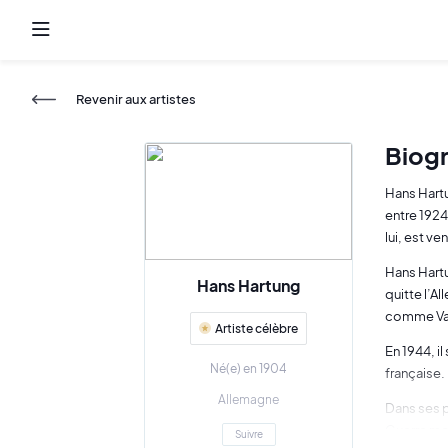
Revenir aux artistes
Biog
Hans Hartu
entre 1924
lui, est ve
Hans Hartu
Hans Hartung
quitte l’Al
comme Vas
Artiste célèbre
En 1944, il
Né(e) en 1904
française. 
Allemagne
Dans ses p
Guerre mon
Suivre