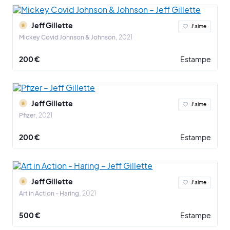
Gillette puise son inspiration dans ses voyages à travers l'Inde et
le Népal en tant que volontaire du Peace Corps. Ses œuvres ont
Jeff Gillette
J'aime
été exposées au quatre coins du monde notamment à Los
Mickey Covid Johnson & Johnson
2021
Angeles, Londres et Singapour.
200 €
Estampe
Jeff Gillette
J'aime
Pfizer
2021
200 €
Estampe
Jeff Gillette
J'aime
Art in Action - Haring
2021
500 €
Estampe