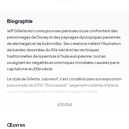
Biographie
Jeff Gillette est connu pour ses peintures où se confrontent des
personnages de Disney et des paysages dystopiques parsemés
de décharges et de bidonvilles. Ses créations mêlent l'illustration
de bandes dessinées du XXe siècle et les techniques
traditionnelles de la peinture à l'huile européenne, tout en
soulignant les inégalités économiques mondiales causées par le
capitalisme du XXIe siècle.
Le style de Gillette, subversif, s'est cristallisé dans son exposition
personnelle de 2010 "Dismayland", largement créditée d'être la
source d'inspiration de l'installation de parc à thème
apocalyptique "Dismaland" de
Banksy
en 2015. Banksy a utilisé la
Lire plus
peinture de Gillette,
Minnie Hiroshima
(2015), comme l'affiche
officielle de "Dismaland" et l'a invité à participer à une exposition
dans ce parc d'attractions aux côtés d'artistes comme
Damien
Hirst
et Jenny Holzer.
Œuvres