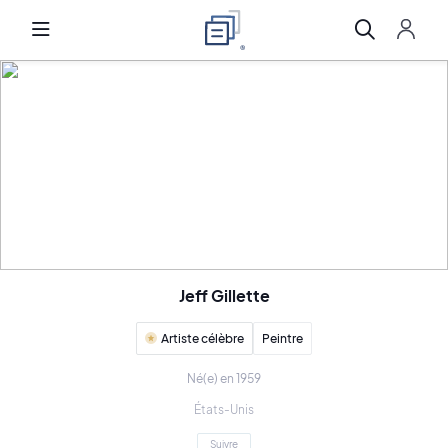
Jeff Gillette
Artiste célèbre
Peintre
Né(e) en 1959
États-Unis
Suivre