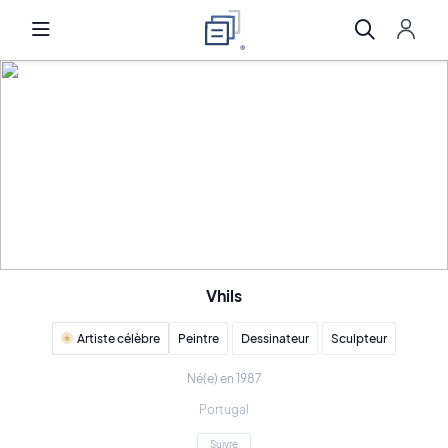
Vhils
Artiste célèbre
Peintre
Dessinateur
Sculpteur
Né(e) en 1987
Portugal
Suivre