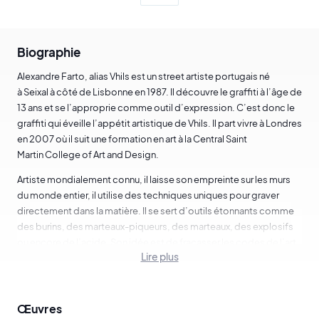
Biographie
Alexandre Farto, alias Vhils est un street artiste portugais né
à Seixal à côté de Lisbonne en 1987. Il découvre le graffiti à l’âge de
13 ans et se l’approprie comme outil d’expression. C’est donc le
graffiti qui éveille l’appétit artistique de Vhils. Il part vivre à Londres
en 2007 où il suit une formation en art à la Central Saint
Martin College of Art and Design.
Artiste mondialement connu, il laisse son empreinte sur les murs
du monde entier, il utilise des techniques uniques pour graver
directement dans la matière. Il se sert d’outils étonnants comme
des burins, des marteaux-piqueurs, des marteaux, des explosifs
ou encore de l’acide. Son idée est de fracasser les codes de l’art
Lire plus
contemporain urbain en attaquant des murs pour laisser apparaître
des œuvres d’art souvent monumentales. Il est passionné par les
murs chargés d’histoire, car selon lui, chaque mur témoigne des
évolutions des villes et nos sociétés. Vhils se tourne vers des murs
Œuvres