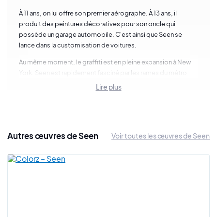
À 11 ans, on lui offre son premier aérographe. À 13 ans, il
produit des peintures décoratives pour son oncle qui
possède un garage automobile. C'est ainsi que Seen se
lance dans la customisation de voitures.
Au même moment, le graffiti est en pleine expansion à New
York. Seen est rapidement fasciné par les rames du métro
couvertes de peintures et de lettrages. Richard Mirando est
Lire plus
surtout captivé par les rames de la ligne 6 qui sont
stationnées au dépôt de Lexington Avenue.
Un samedi de 1973, il s'est introduit dans ce dépôt et a réalisé
son premier graffiti en utilisant le pseudo "Seen". Il a choisi ce
Autres œuvres de Seen
Voir toutes les œuvres de Seen
blaze pour sa signification et pour la succession des deux
"EE". Il y voyait un certain équilibre dans le lettrage.
Assez rapidement, Seen souhaite être vu par de nombreux
usagers, alors quoi de mieux que de poser ses peintures sur
des métros. Au départ spectateur, il devient un acteur majeur
de ce mouvement majuscule et le métro reste son support
de prédilection.