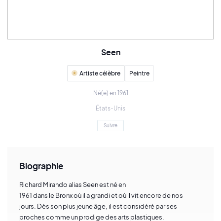
Seen
Artiste célèbre
Peintre
Né(e) en 1961
États-Unis
Suivre
Biographie
Richard Mirando alias Seen est né en
1961 dans le Bronx où il a grandi et où il vit encore de nos
jours. Dès son plus jeune âge, il est considéré par ses
proches comme un prodige des arts plastiques.