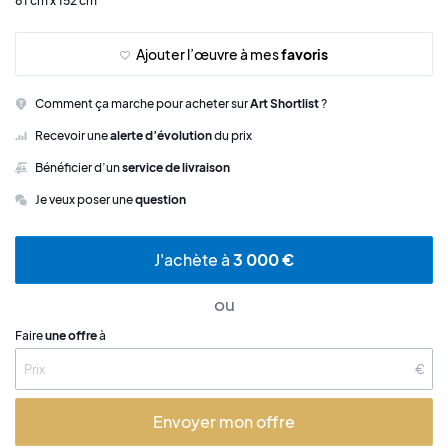
81 cm x 152 cm
Ajouter l’œuvre à mes
favoris
Comment ça marche pour acheter sur
Art Shortlist
?
Recevoir une
alerte d’évolution
du prix
Bénéficier d’un
service de livraison
Je veux poser une
question
J'achète à
3 000 €
ou
Faire
une offre
à
€
Envoyer mon offre