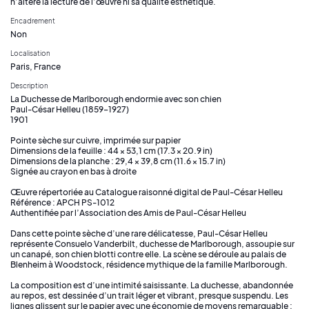
n’altère la lecture de l’œuvre ni sa qualité esthétique.
Encadrement
Non
Localisation
Paris, France
Description
La Duchesse de Marlborough endormie avec son chien
Paul-César Helleu (1859–1927)
1901
Pointe sèche sur cuivre, imprimée sur papier
Dimensions de la feuille : 44 × 53,1 cm (17.3 × 20.9 in)
Dimensions de la planche : 29,4 × 39,8 cm (11.6 × 15.7 in)
Signée au crayon en bas à droite
Œuvre répertoriée au Catalogue raisonné digital de Paul-César Helleu
Référence : APCH PS-1012
Authentifiée par l’Association des Amis de Paul-César Helleu
Dans cette pointe sèche d’une rare délicatesse, Paul-César Helleu
représente Consuelo Vanderbilt, duchesse de Marlborough, assoupie sur
un canapé, son chien blotti contre elle. La scène se déroule au palais de
Blenheim à Woodstock, résidence mythique de la famille Marlborough.
La composition est d’une intimité saisissante. La duchesse, abandonnée
au repos, est dessinée d’un trait léger et vibrant, presque suspendu. Les
lignes glissent sur le papier avec une économie de moyens remarquable :