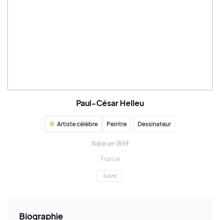
Paul-César Helleu
Artiste célèbre
Peintre
Dessinateur
Né(e) en 1859
France
Suivre
Biographie