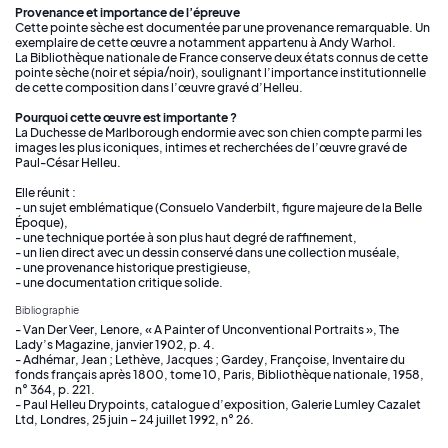
Provenance et importance de l’épreuve
Cette pointe sèche est documentée par une provenance remarquable. Un
exemplaire de cette œuvre a notamment appartenu à Andy Warhol.
La Bibliothèque nationale de France conserve deux états connus de cette
pointe sèche (noir et sépia/noir), soulignant l’importance institutionnelle
de cette composition dans l’œuvre gravé d’Helleu.
Pourquoi cette œuvre est importante ?
La Duchesse de Marlborough endormie avec son chien compte parmi les
images les plus iconiques, intimes et recherchées de l’œuvre gravé de
Paul-César Helleu.
Elle réunit :
- un sujet emblématique (Consuelo Vanderbilt, figure majeure de la Belle
Époque),
- une technique portée à son plus haut degré de raffinement,
- un lien direct avec un dessin conservé dans une collection muséale,
- une provenance historique prestigieuse,
- une documentation critique solide.
Bibliographie
- Van Der Veer, Lenore, « A Painter of Unconventional Portraits », The
Lady’s Magazine, janvier 1902, p. 4.
- Adhémar, Jean ; Lethève, Jacques ; Gardey, Françoise, Inventaire du
fonds français après 1800, tome 10, Paris, Bibliothèque nationale, 1958,
n° 364, p. 221.
- Paul Helleu Drypoints, catalogue d’exposition, Galerie Lumley Cazalet
Ltd, Londres, 25 juin – 24 juillet 1992, n° 26.