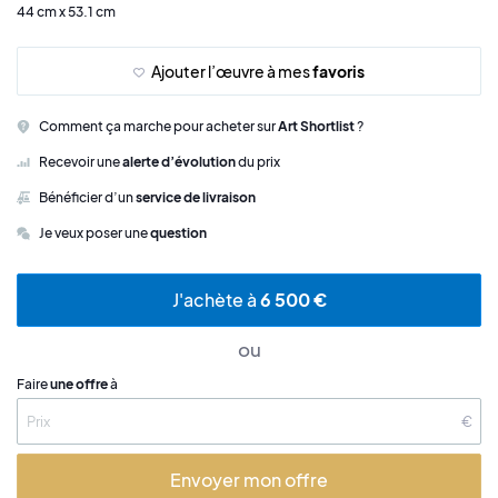
44 cm x 53.1 cm
Ajouter l’œuvre à mes
favoris
Comment ça marche pour acheter sur
Art Shortlist
?
Recevoir une
alerte d’évolution
du prix
Bénéficier d’un
service de livraison
Je veux poser une
question
J'achète à
6 500 €
ou
Faire
une offre
à
€
Envoyer mon offre