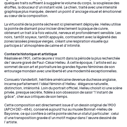
quelques traits suffisent à suggérer le volume du corps, la souplesse des
étoffes, la douceur d’un instant volé. Le chien, traité avec une intensité
graphique plus marquée, devient un point d’ancrage visuel et émotionnel
au cœur de la composition.
La virtuosité de la pointe sèche est ici pleinement déployée. Helleu utilise
la pointe de diamant pour inciser directement la plaque de cuivre,
obtenant un trait à la fois velouté, nerveux et profondément sensible. Les
noirs, tantôt soyeux, tantôt appuyés, contrastent avec la légèreté des
zones laissées presque vierges, créant une respiration visuelle qui
participe à l’atmosphère de calme et d’intimité.
Contexte historique et artistique
Réalisée en 1901, cette œuvre s’inscrit dans la période la plus recherchée
de l’œuvre gravé de Paul-César Helleu. À cette époque, l’artiste est au
sommet de son art et portraiture les grandes figures féminines de son
entourage mondain avec une liberté et une modernité exceptionnelles.
Consuelo Vanderbilt, héritière américaine devenue duchesse anglaise,
incarne parfaitement l’idéal féminin d’Helleu : élégance naturelle,
distinction, intériorité. Loin du portrait officiel, Helleu choisit ici une scène
privée, presque secrète, fidèle à son obsession de saisir "l’instant de
grâce", cher aux critiques de son temps.
Cette composition est directement issue d’un dessin original de 1900
(APCH DE1-484), conservé aujourd’hui au musée Bonnat-Helleu de
Bayonne, ce qui confère à cette pointe sèche un statut particulier : celui
d’une transposition gravée d’un motif majeur dans l’œuvre dessiné de
l’artiste.