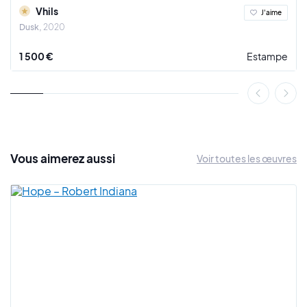
qui considère son art comme une forme "d’archéologie
Vhils
J'aime
contemporaine", il nous plonge dans le passé pour égayer
Dusk
2020
notre présent, nous faire réfléchir à l’évolution du monde
actuel.
1 500 €
Estampe
C’est en 2008 que Vhils acquiert une renommée
internationale, en effet, lors du Cans Festival de Londres,
l’une de ses créations ne passe pas inaperçue aux côtés de
celle de
Banksy
, qui l’avait d’ailleurs invité à participer à ce
festival britannique. D’ailleurs, une photo montrant l’œuvre
de Banksy et celle de Vhils fera la une du journal
The Times
.
Vous
aimerez
aussi
Voir toutes les œuvres
Vhils continue à repousser les limites du street art en
s’inspirant et collaborant avec des artistes comme
Shepard
Fairey (Obey)
, Gordon Matta-Clark,
JR
, Katharina Grosse,
Word 2 Mothern NeckFace, Faile, Gaia, Blu, Barry McGee ou
Conor Harrington.
Son travail artistique a également participé à renouveler et à
améliorer la technique du pochoir. Il produit également des
œuvres sur des supports en polystyrène avec une technique
dont lui seul à le secret.