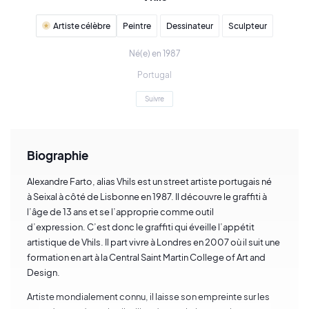
Artiste célèbre
Peintre
Dessinateur
Sculpteur
Né(e) en 1987
Portugal
Suivre
Biographie
Alexandre Farto, alias Vhils est un street artiste portugais né
à Seixal à côté de Lisbonne en 1987. Il découvre le graffiti à
l’âge de 13 ans et se l’approprie comme outil
d’expression. C’est donc le graffiti qui éveille l’appétit
artistique de Vhils. Il part vivre à Londres en 2007 où il suit une
formation en art à la Central Saint Martin College of Art and
Design.
Artiste mondialement connu, il laisse son empreinte sur les