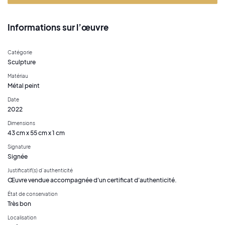
Informations sur l’œuvre
Catégorie
Sculpture
Matériau
Métal peint
Date
2022
Dimensions
43 cm x 55 cm x 1 cm
Signature
Signée
Justificatif(s) d’authenticité
Œuvre vendue accompagnée d'un certificat d'authenticité.
État de conservation
Très bon
Localisation