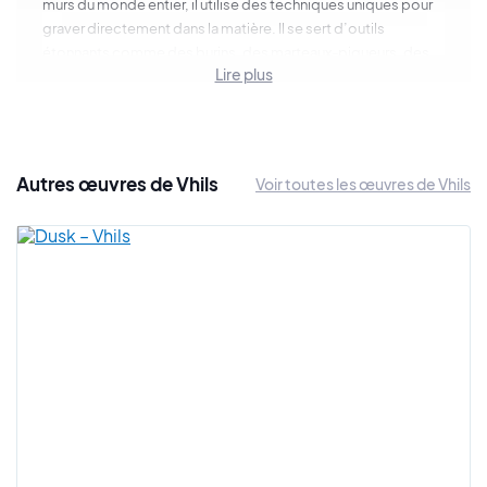
murs du monde entier, il utilise des techniques uniques pour
graver directement dans la matière. Il se sert d’outils
étonnants comme des burins, des marteaux-piqueurs, des
Lire plus
marteaux, des explosifs ou encore de l’acide. Son idée est
de fracasser les codes de l’art contemporain urbain en
attaquant des murs pour laisser apparaître des œuvres d’art
souvent monumentales. Il est passionné par les murs chargés
d’histoire, car selon lui, chaque mur témoigne des évolutions
Autres œuvres de Vhils
Voir toutes les œuvres de Vhils
des villes et nos sociétés. Vhils se tourne vers des murs
délaissés et abandonnés pour leur redonner vie avec ses
grands portraits d’anonymes. De façon plus globale,
Alexandre Farto montrent les étroites relations entretenues
entre les villes et les habitants, il s’attache à mettre en lumière
à quel point les habitants les façonnent au fil du temps.
La plupart du temps Vhils s’inspire du voisinage ou des
passants pour réaliser ses portraits. L’œuvre de Vhils est
donc puissante et se veut universelle. En creusant les murs de
la sorte, Vhils laisse apparaître les couches intérieures des
murs, des strates que personne ne peut voir en temps
normal. Le street artiste portugais est une sorte de chercheur