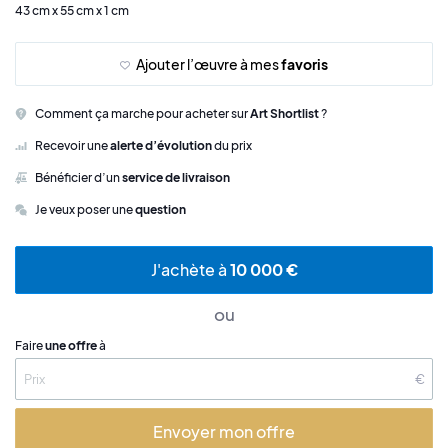
43 cm x 55 cm x 1 cm
Ajouter l’œuvre à mes
favoris
Comment ça marche pour acheter sur
Art Shortlist
?
Recevoir une
alerte d’évolution
du prix
Bénéficier d’un
service de livraison
Je veux poser une
question
J'achète à
10 000 €
ou
Faire
une offre
à
€
Envoyer mon offre