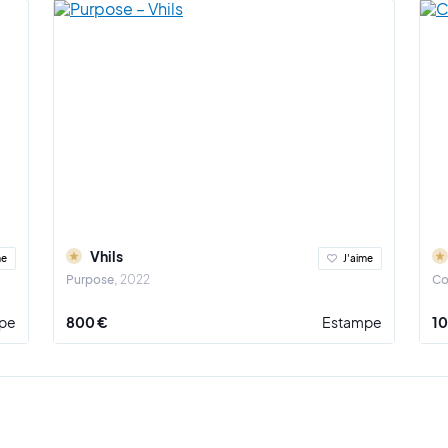
ue à repousser les limites du street art en s’inspirant et collaborant avec 
ta-Clark,
JR
, Katharina Grosse, Word 2 Mothern NeckFace, Faile, Gaia, Blu
artistique a également participé à renouveler et à améliorer la technique d
polystyrène avec une technique dont lui seul à le secret.
salué de Paris à New York, en passant par Los Angeles et Shanghai, le natif
le et figure même parmi les streets artistes les plus célèbres du monde.
Vhils
me
J'aime
Purpose
2022
C
pe
800 €
Estampe
10