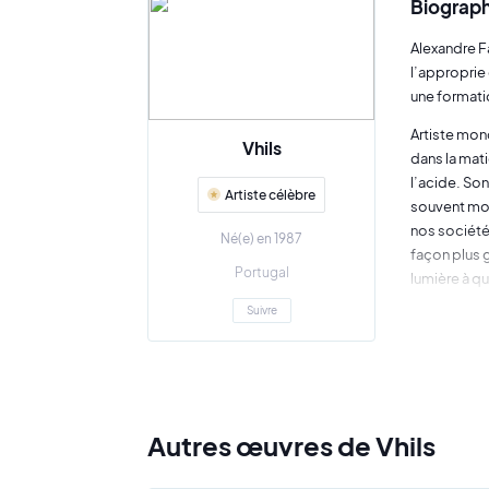
Biograph
Alexandre Fa
l’approprie 
une formatio
Artiste mond
Vhils
dans la mat
l’acide. So
Artiste célèbre
souvent mon
nos société
Né(e) en 1987
façon plus g
Portugal
lumière à qu
Suivre
La plupart d
universelle.
en temps no
contemporai
C’est en 20
Autres œuvres de Vhils
pas inaperç
l’œuvre de B