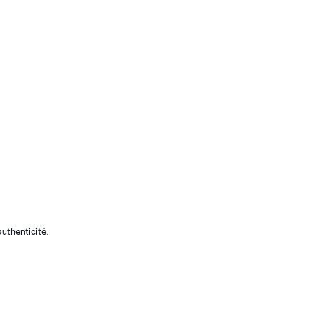
uthenticité.
une 