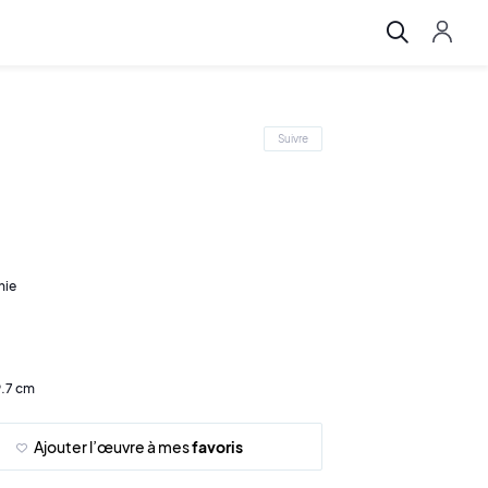
Suivre
hie
9.7 cm
Ajouter l’œuvre à mes
favoris