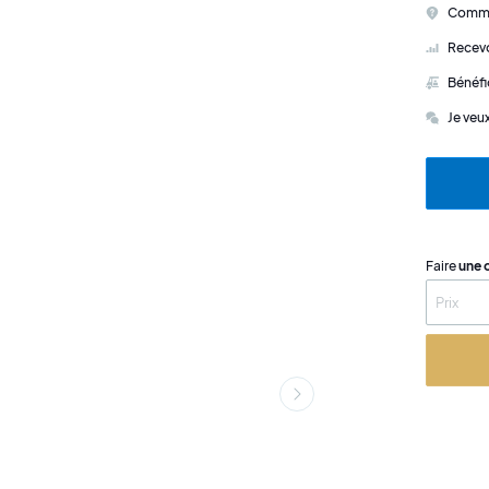
Commen
Recevo
Bénéfi
Je veu
Faire
une 