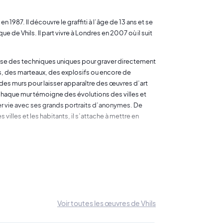
n 1987. Il découvre le graffiti à l’âge de 13 ans et se
ue de Vhils. Il part vivre à Londres en 2007 où il suit
tilise des techniques uniques pour graver directement
s, des marteaux, des explosifs ou encore de
 des murs pour laisser apparaître des œuvres d’art
 chaque mur témoigne des évolutions des villes et
er vie avec ses grands portraits d’anonymes. De
villes et les habitants, il s’attache à mettre en
raits. L’œuvre de Vhils est donc puissante et se veut
ieures des murs, des strates que personne ne peut voir
e son art comme une forme "d’archéologie
léchir à l’évolution du monde actuel.
estival de Londres, l’une de ses créations ne passe
Voir toutes les œuvres de Vhils
 ce festival britannique. D’ailleurs, une photo montrant