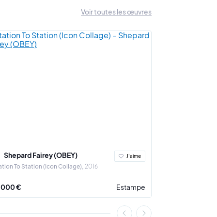
Voir toutes les œuvres
Shepard Fairey (OBEY)
Ludovic Th
J'aime
ation To Station (Icon Collage)
2016
A Crown for the 
 000 €
Estampe
3 900 €