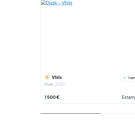
Vhils contin
Gordon Mat
Son travail 
supports en 
Aujourd’hui 
internationa
Vhils
J'ai
Dusk
2020
1 500 €
Estam