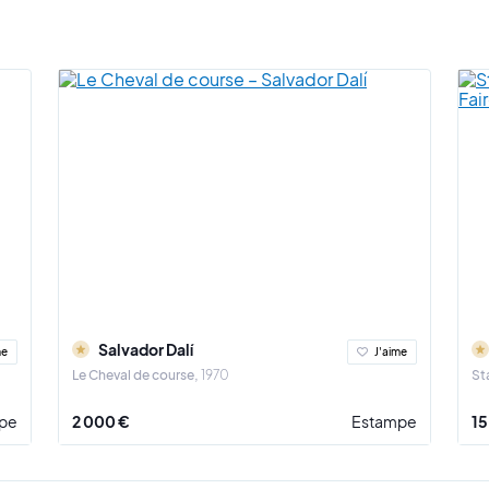
Salvador Dalí
me
J'aime
Le Cheval de course
1970
St
pe
2 000 €
Estampe
15