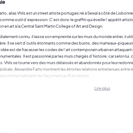
ie
rto, alias Vhils est un street artiste portugais né à Seixal à côté de Lisbonne e
comme outil d’expression. C’est donc le graffiti qui éveille l’appétit artistiq
n en art à la Central Saint Martin College of Art and Design.
ialement connu, il laisse son empreinte sur les murs du monde entier, il u
ière. Il se sert d’outils étonnants comme des burins, des marteaux-piqueur
n idée est de fracasser les codes de l’art contemporain urbain en attaquant
umentales. Il est passionné par les murs chargés d’histoire, car selon lui,
s. Vhils se tourne vers des murs délaissés et abandonnés pour leur redonn
lobale, Alexandre Farto montrent les étroites relations entretenues entre les 
el point les habitants les façonnent au fil du temps.
u temps Vhils s’inspire du voisinage ou des passants pour réaliser ses port
Lire plus
 En creusant les murs de la sorte, Vhils laisse apparaître les couches intér
rmal. Le street artiste portugais est une sorte de chercheur qui considèr
ne", il nous plonge dans le passé pour égayer notre présent, nous faire réf
08 que Vhils acquiert une renommée internationale, en effet, lors du Cans F
ue aux côtés de celle de
Banksy
, qui l’avait d’ailleurs invité à participer à
anksy et celle de Vhils fera la une du journal
The Times
.