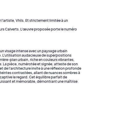
'artiste, Vhils. Et strictement limitée à un
eurs Calverts. L'œuvre proposée porte le numéro
 un visage intense avec un paysage urbain
 L'utilisation audacieuse de superpositions
rrière-plan urbain, riche en couleurs vibrantes,
e. La pièce, numérotée et signée, atteste de son
et de l'architecture invite à une réflexion profonde
es teintes contrastées, allant de nuances sombres à
captive le regard. Cet équilibre parfait de
puissant et mémorable, démontrant une maîtrise