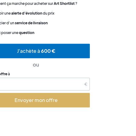
t ça marche pour acheter sur
Art Shortlist
?
ir une
alerte d’évolution
du prix
cier d’un
service de livraison
x poser une
question
J'achète à
600 €
ou
offre
à
€
Envoyer mon offre