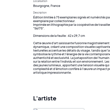
Localisation
Bourgogne, France
Description
Édition limitée à 75 exemplaires signés et numérotés par l
exemplaire par collectionneur.
Imprimée en lithographie par la coopérative de travaill
"56/75".
Dimensions de la feuille : 42 x 29,7 cm
Cette œuvre d'art saisissante fusionne magistralement
dynamique, créant une composition visuelle captivante.
texturelles accentue les détails du visage, tandis que l'a
symbolise le rythme et l'énergie de la vie contemporain
authenticité et exclusivité. La juxtaposition de l'humain 
sur la relation entre l'individu et son environnement. L
des jaunes lumineux, apportent une tension visuelle qui 
complexité et d'émotion confère à l'œuvre un impact 
artistique impressionnante.
L'artiste