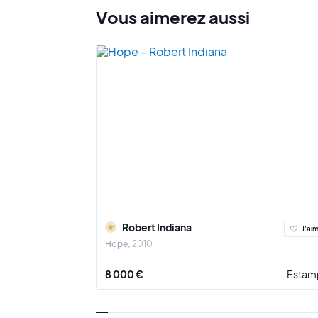
Vous
aimerez
aussi
Robert Indiana
J'ai
Hope
2010
8 000 €
Estam