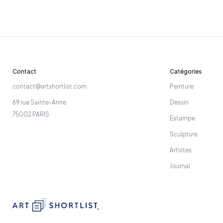
Contact
Catégories
contact@artshortlist.com
Peinture
69 rue Sainte-Anne
Dessin
75002 PARIS
Estampe
Sculpture
Artistes
Journal