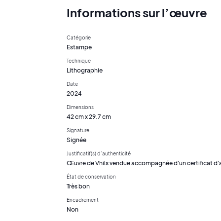
Informations sur l’œuvre
Catégorie
Estampe
Technique
Lithographie
Date
2024
Dimensions
42 cm x 29.7 cm
Signature
Signée
Justificatif(s) d’authenticité
Œuvre de Vhils vendue accompagnée d'un certificat d'a
État de conservation
Très bon
Encadrement
Non