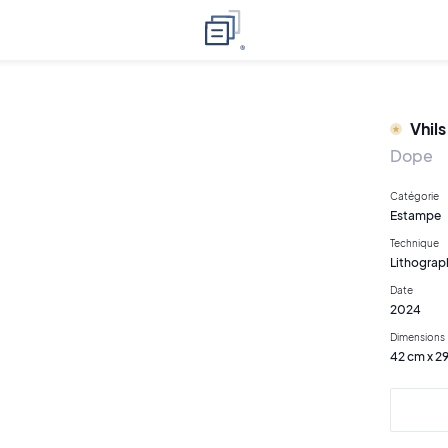
Vhils
Dope
Catégorie
Estampe
Technique
Lithograp
Date
2024
Dimensions
42 cm x 2