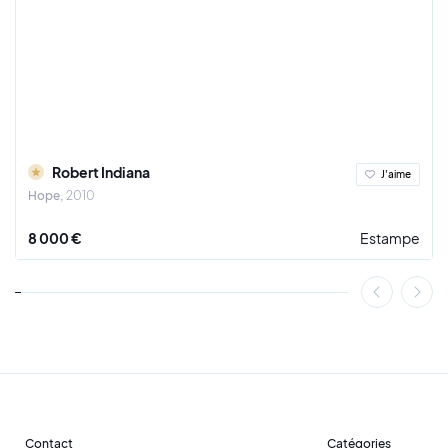
l'imagination débordante
Robert Indiana
J'aime
Hope
2010
8 000 €
Estampe
Contact
Catégories