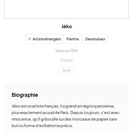
Jéko
Artiste émergent
Peintre
Dessinateur
Né(e) en 1994
France
Suivre
Biographie
Jéko est un artiste français, il a grandi en région parisienne,
plus exactement au sud de Paris. Depuis toujours, c'est avec
innocence, qu'il gribouille sur des morceaux de papier sans
but ou forme d'esthétisme précis.