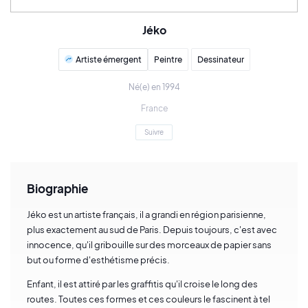
Jéko
Artiste émergent
Peintre
Dessinateur
Né(e) en 1994
France
Suivre
Biographie
Jéko est un artiste français, il a grandi en région parisienne,
plus exactement au sud de Paris. Depuis toujours, c'est avec
innocence, qu'il gribouille sur des morceaux de papier sans
but ou forme d'esthétisme précis.
Enfant, il est attiré par les graffitis qu'il croise le long des
routes. Toutes ces formes et ces couleurs le fascinent à tel