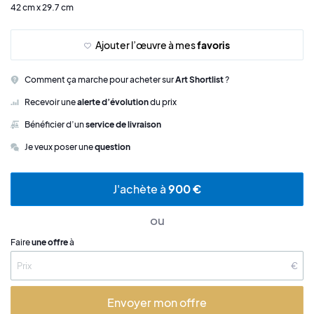
42 cm x 29.7 cm
Ajouter l’œuvre à mes
favoris
Comment ça marche pour acheter sur
Art Shortlist
?
Recevoir une
alerte d’évolution
du prix
Bénéficier d’un
service de livraison
Je veux poser une
question
J'achète à
900 €
ou
Faire
une offre
à
€
Envoyer mon offre