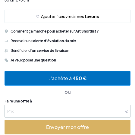
60 cm x 78 cm
Ajouter l’œuvre à mes
favoris
Comment ça marche pour acheter sur
Art Shortlist
?
Recevoir une
alerte d’évolution
du prix
Bénéficier d’un
service de livraison
Je veux poser une
question
J'achète à
450 €
ou
Faire
une offre
à
€
Envoyer mon offre