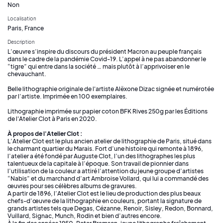
Non
Localisation
Paris, France
Description
L’œuvre s’inspire du discours du président Macron au peuple français
dans le cadre de la pandémie Covid-19. L’appel à ne pas abandonner le
“tigre” qui entre dans la société … mais plutôt à l’apprivoiser en le
chevauchant.
Belle lithographie originale de l'artiste Alëxone Dizac signée et numérotée
par l’artiste. Imprimée en 100 exemplaires.
Lithographie imprimée sur papier coton BFK Rives 250g par les Éditions
de l'Atelier Clot à Paris en 2020.
À propos de l'Atelier Clot :
L’Atelier Clot est le plus ancien atelier de lithographie de Paris, situé dans
le charmant quartier du Marais. Fort d’une histoire qui remonte à 1896,
l’atelier a été fondé par Auguste Clot, l’un des lithographes les plus
talentueux de la capitale à l’époque. Son travail de pionnier dans
l’utilisation de la couleur a attiré l’attention du jeune groupe d’artistes
“Nabis” et du marchand d’art Ambroise Vollard, qui lui a commandé des
œuvres pour ses célèbres albums de gravures.
A partir de 1896, l’Atelier Clot est le lieu de production des plus beaux
chefs-d’œuvre de la lithographie en couleurs, portant la signature de
grands artistes tels que Degas, Cézanne, Renoir, Sisley, Redon, Bonnard,
Vuillard, Signac, Munch, Rodin et bien d’autres encore.