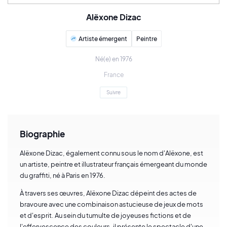
Alëxone Dizac
Artiste émergent
Peintre
Né(e) en 1976
France
Suivre
Biographie
Alëxone Dizac, également connu sous le nom d'Alëxone, est
un artiste, peintre et illustrateur français émergeant du monde
du graffiti, né à Paris en 1976.
À travers ses œuvres, Alëxone Dizac dépeint des actes de
bravoure avec une combinaison astucieuse de jeux de mots
et d'esprit. Au sein du tumulte de joyeuses fictions et de
l'effervescence des couleurs, il présente le spectacle d'une