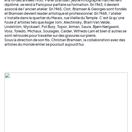
À la fin des années 1950, Peter Bramsen, jeune lithographe fraîchement
diplômé, se rend à Paris pour parfaire sa formation. En 1963, il devient
associé de l’ancien atelier. En 1965, Clot, Bramsen & Georges sont fondés
et Bramsen devient leader artistique et professionnel. En 1968, l’atelier
s’installe dans le quartier du Marais, rue Vieille du Temple. C’est là qu’une
foule d’artistes tels que Asger Jorn, Alechinsky, Bram Van Velde,
Lindström, Wyckaert, Pol Bury, Topor, Arman, Saura, Bjørn Nørgaard,
Voss, Toledo, Michaux, Soulages, Calder, Wifredo Lam et bien d’autres se
sont retrouvés pour travailler sur des gravures sur pierre.
Sous la direction de son fils, Christian Bramsen, la collaboration avec des
artistes du monde entier se poursuit aujourd'hui.