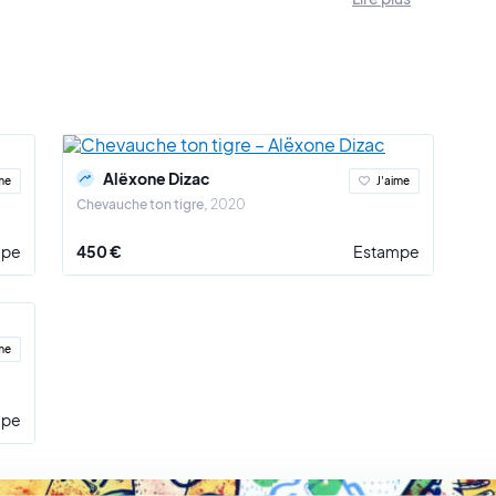
 à multiplier les clins d'œil et les jeux de mots, associant des idées insolite
eur, qui saisit pleinement le sens de son œuvre.
Alëxone Dizac
me
J'aime
Chevauche ton tigre
2020
mpe
450 €
Estampe
me
mpe