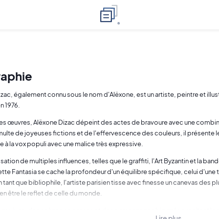
raphie
zac, également connu sous le nom d'Alëxone, est un artiste, peintre et illu
en 1976.
ses œuvres, Alëxone Dizac dépeint des actes de bravoure avec une combina
multe de joyeuses fictions et de l'effervescence des couleurs, il présente
e à la vox populi avec une malice très expressive.
isation de multiples influences, telles que le graffiti, l'Art Byzantin et la
ette Fantasia se cache la profondeur d'un équilibre spécifique, celui d'un
n tant que bibliophile, l'artiste parisien tisse avec finesse un canevas des pl
ien être le reflet de celle du monde.
rs vives, des scènes cocasses et des personnages bigarrés suscitent le rire 
Lire plus