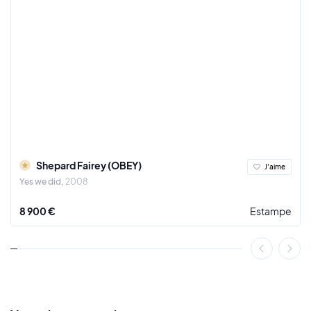
Shepard Fairey (OBEY)
J'aime
Yes we did
2008
8 900 €
Estampe