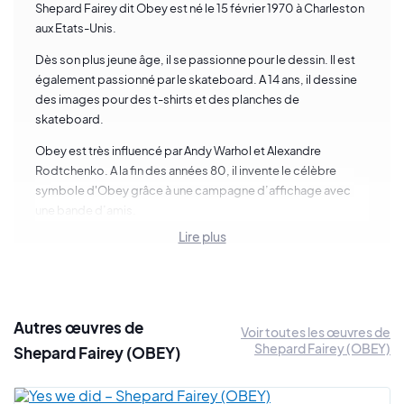
Shepard Fairey dit Obey est né le 15 février 1970 à Charleston
aux Etats-Unis.
Dès son plus jeune âge, il se passionne pour le dessin. Il est
également passionné par le skateboard. A 14 ans, il dessine
des images pour des t-shirts et des planches de
skateboard.
Obey est très influencé par Andy Warhol et Alexandre
Rodtchenko. A la fin des années 80, il invente le célèbre
symbole d'Obey grâce à une campagne d’affichage avec
une bande d’amis.
Lire plus
Son art devient mondialement connu grâce à son poster
Hope
qui devient l’affiche de campagne de Barack Obama
en 2008. L’artiste est aujourd'hui considéré comme l’un des
piliers du street art international.
Autres œuvres de
Voir toutes les œuvres de
5 choses à savoir sur Shepard Fairey
Shepard Fairey (OBEY)
Shepard Fairey (OBEY)