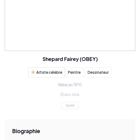
Shepard Fairey (OBEY)
Artiste célèbre
Peintre
Dessinateur
Né(e) en 1970
États-Unis
Suivre
Biographie