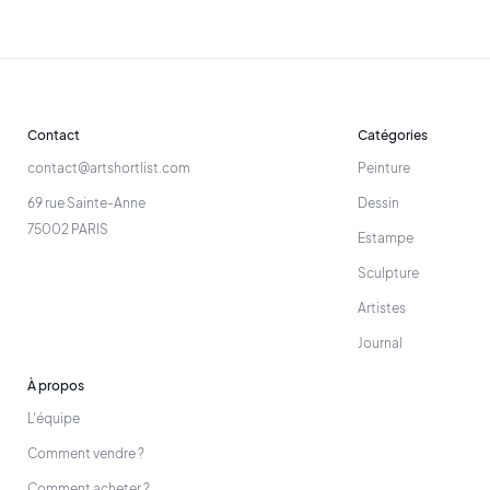
Contact
Catégories
contact@artshortlist.com
Peinture
69 rue Sainte-Anne
Dessin
75002 PARIS
Estampe
Sculpture
Artistes
Journal
À propos
L'équipe
Comment vendre ?
Comment acheter ?