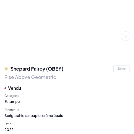
Shepard Fairey (OBEY)
Suivre
Rise Above Geometric
Vendu
Catégorie
Estampe
Technique
Sérigraphie sur papier crème épais
Date
2022