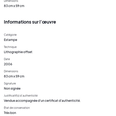
Dimensions
83 cm x 59 cm
Informations sur l’œuvre
Catégorie
Estampe
Technique
Lithographie offset
Date
2006
Dimensions
83 cm x 59 cm
Signature
Non signée
Justificatif(s) d’authenticité
Vendue accompagnée d'un certificat d'authenticité.
État de conservation
Très bon