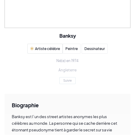
Banksy
Artiste célèbre
Peintre
Dessinateur
Né(e) en 1974
Angleterre
Suivre
Biographie
Banksy est l’un des street artistes anonymes les plus
célèbres au monde. La personne qui se cache derrière cet
étonnant pseudonyme tient à garder le secret sur sa vie