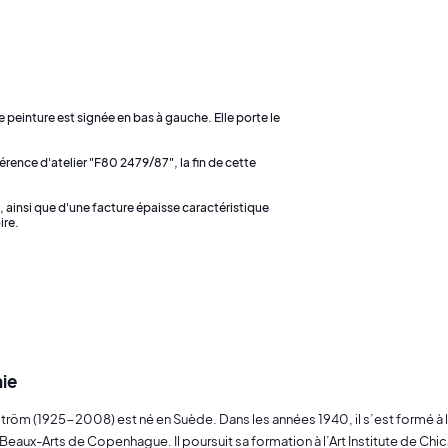
 peinture est signée en bas à gauche. Elle porte le
férence d'atelier "F80 2479/87", la fin de cette
 ainsi que d'une facture épaisse caractéristique
ire.
ie
tröm (1925-2008) est né en Suède. Dans les années 1940, il s’est formé à 
Beaux-Arts de Copenhague. Il poursuit sa formation à l’Art Institute de Chic