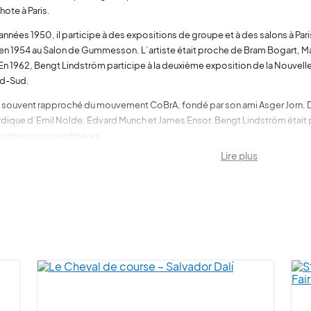
hote à Paris.
 années 1950, il participe à des expositions de groupe et à des salons à Pari
n 1954 au Salon de Gummesson. L’artiste était proche de Bram Bogart, Ma
En 1962, Bengt Lindström participe à la deuxième exposition de la Nouvelle F
rd-Sud.
st souvent rapproché du mouvement CoBrA, fondé par son ami Asger Jorn. De s
rdique d’Emil Nolde, Edvard Munch et James Ensor. Bengt Lindström était par
s des pays scandinaves.
Lire plus
röm a passé sa vie artistique entre la France et la Suède. Il s’est intéressé d
 gravure, la sculpture et la mosaïque. Il est considéré comme l’un des plus
 pleines de couleurs et sont animées par des légendes nordiques.
érale, pour peindre l’artiste utilise une technique assez particulière, il re
es posées à même le sol. L’artiste réalise des œuvres "en pleine pâte", le