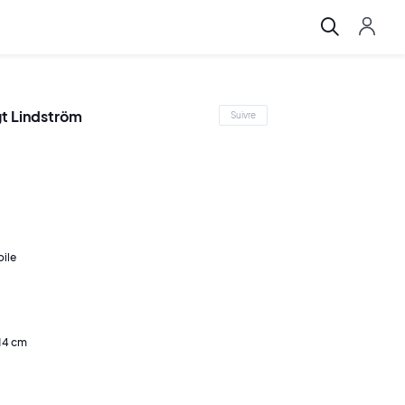
t Lindström
Suivre
oile
114 cm