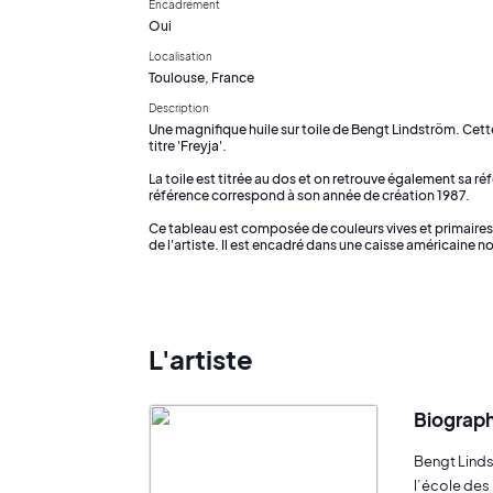
Encadrement
Oui
Localisation
Toulouse, France
Description
Une magnifique huile sur toile de Bengt Lindström. Cette
titre 'Freyja'.
La toile est titrée au dos et on retrouve également sa ré
référence correspond à son année de création 1987.
Ce tableau est composée de couleurs vives et primaires,
de l'artiste. Il est encadré dans une caisse américaine no
L'artiste
Biograph
Bengt Linds
l’école des 