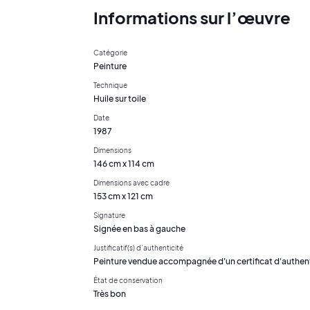
Informations sur l’œuvre
Catégorie
Peinture
Technique
Huile sur toile
Date
1987
Dimensions
146 cm x 114 cm
Dimensions avec cadre
153 cm x 121 cm
Signature
Signée en bas à gauche
Justificatif(s) d’authenticité
Peinture vendue accompagnée d'un certificat d'authenti
État de conservation
Très bon