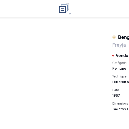
Beng
Freyja
Vendu
Catégorie
Peinture
Technique
Huile sur t
Date
1987
Dimensions
146 cm x 