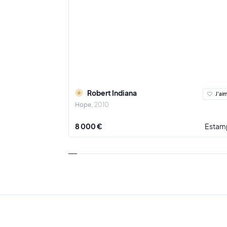
Robert Indiana
J'ai
Hope
2010
8 000 €
Estam