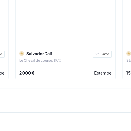
Salvador Dalí
me
J'aime
Le Cheval de course
1970
St
pe
2 000 €
Estampe
15