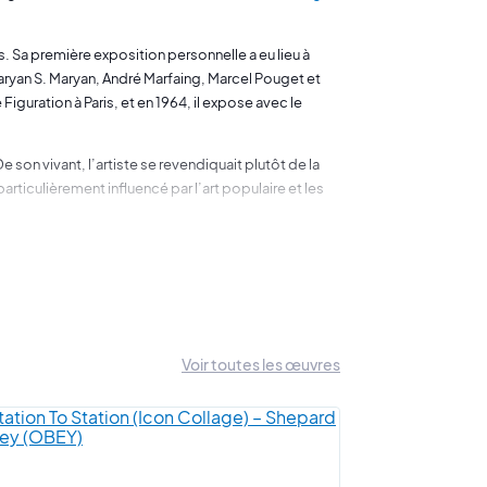
s. Sa première exposition personnelle a eu lieu à
ryan S. Maryan, André Marfaing, Marcel Pouget et
iguration à Paris, et en 1964, il expose avec le
on vivant, l’artiste se revendiquait plutôt de la
ticulièrement influencé par l’art populaire et les
e près à différentes pratiques artistiques : la
 importants peintres suédois du 20e siècle. Ses
mplit de grands seaux de couleurs pures et les dépose
s matières sont épaisses presque sculpturales.
Voir toutes les œuvres