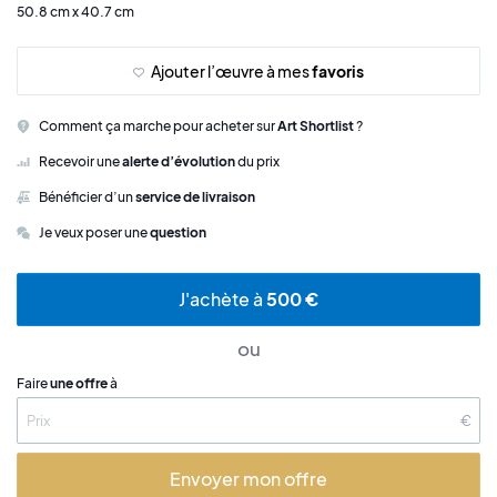
50.8 cm x 40.7 cm
Ajouter l’œuvre à mes
favoris
Comment ça marche pour acheter sur
Art Shortlist
?
Recevoir une
alerte d’évolution
du prix
Bénéficier d’un
service de livraison
Je veux poser une
question
J'achète à
500 €
ou
Faire
une offre
à
€
Envoyer mon offre