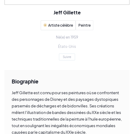
Jeff Gillette
Artiste célèbre
Peintre
Né(e) en 1959
États-Unis
Suivre
Biographie
Jeff Gillette est connu pour ses peintures où se confrontent
des personnages de Disney et des paysages dystopiques
parsemés de décharges et de bidonvilles. Ses créations
mêlent l'illustration de bandes dessinées du XXe siècle et les
techniques traditionnelles de la peinture à l'huile européenne,
tout en soulignant les inégalités économiques mondiales
causées par le capitalisme du XXIe siècle.