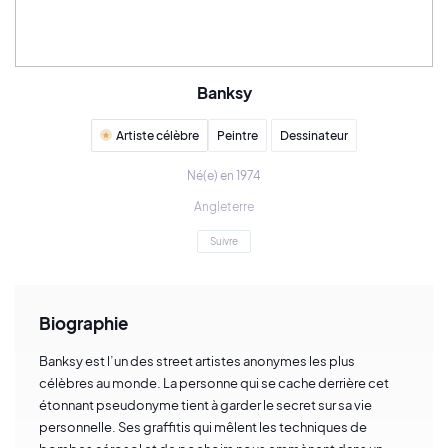
Banksy
Artiste célèbre
Peintre
Dessinateur
Né(e) en 1974
Angleterre
Suivre
Biographie
Banksy est l’un des street artistes anonymes les plus
célèbres au monde. La personne qui se cache derrière cet
étonnant pseudonyme tient à garder le secret sur sa vie
personnelle. Ses graffitis qui mêlent les techniques de