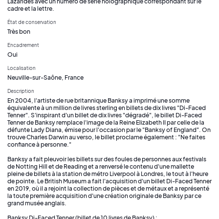
Lazarides avec un numéro de série holographique correspondant sur le
cadre et la lettre.
État de conservation
Très bon
Encadrement
Oui
Localisation
Neuville-sur-Saône, France
Description
En 2004, l'artiste de rue britannique Banksy a imprimé une somme
équivalente à un million de livres sterling en billets de dix livres "Di-Faced
Tenner". S'inspirant d'un billet de dix livres "dégradé", le billet Di-Faced
Tenner de Banksy remplace l'image de la Reine Elizabeth II par celle de la
défunte Lady Diana, émise pour l'occasion par le "Banksy of England". On
trouve Charles Darwin au verso, le billet proclame également : "Ne faites
confiance à personne."
Banksy a fait pleuvoir les billets sur des foules de personnes aux festivals
de Notting Hill et de Reading et a renversé le contenu d'une mallette
pleine de billets à la station de métro Liverpool à Londres, le tout à l'heure
de pointe. Le British Museum a fait l'acquisition d'un billet Di-Faced Tenner
en 2019, où il a rejoint la collection de pièces et de métaux et a représenté
la toute première acquisition d'une création originale de Banksy par ce
grand musée anglais.
Banksy Di-Faced Tenner (billet de 10 livres de Banksy) :