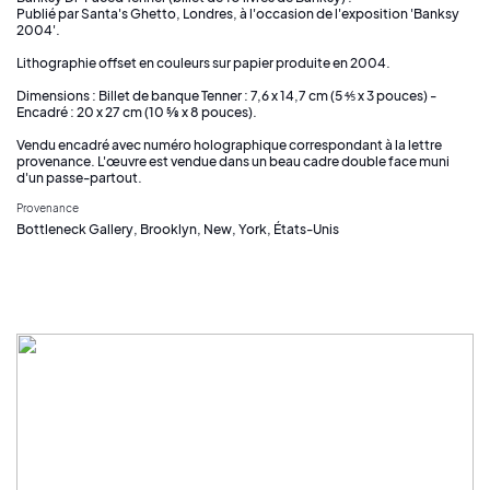
Publié par Santa's Ghetto, Londres, à l'occasion de l'exposition 'Banksy
2004'.
Lithographie offset en couleurs sur papier produite en 2004.
Dimensions : Billet de banque Tenner : 7,6 x 14,7 cm (5 ⅘ x 3 pouces) -
Encadré : 20 x 27 cm (10 ⅝ x 8 pouces).
Vendu encadré avec numéro holographique correspondant à la lettre
provenance. L'œuvre est vendue dans un beau cadre double face muni
d'un passe-partout.
Provenance
Bottleneck Gallery, Brooklyn, New, York, États-Unis