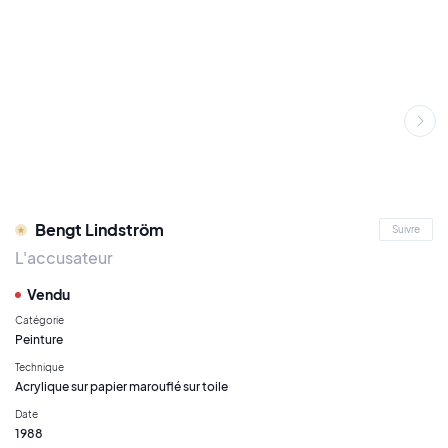
Bengt Lindström
Suivre
L'accusateur
Vendu
Catégorie
Peinture
Technique
Acrylique sur papier marouflé sur toile
Date
1988