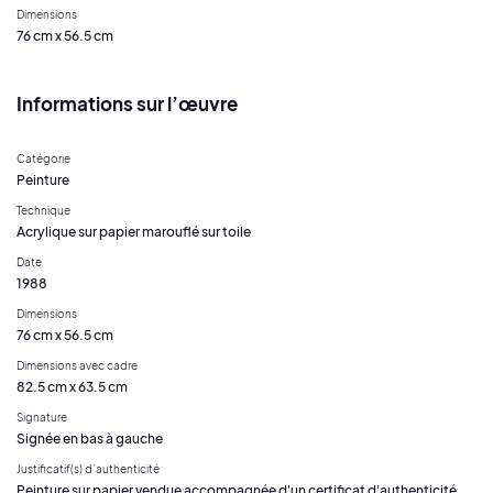
Dimensions
76 cm x 56.5 cm
Informations sur l’œuvre
Catégorie
Peinture
Technique
Acrylique sur papier marouflé sur toile
Date
1988
Dimensions
76 cm x 56.5 cm
Dimensions avec cadre
82.5 cm x 63.5 cm
Signature
Signée en bas à gauche
Justificatif(s) d’authenticité
Peinture sur papier vendue accompagnée d'un certificat d'authenticité