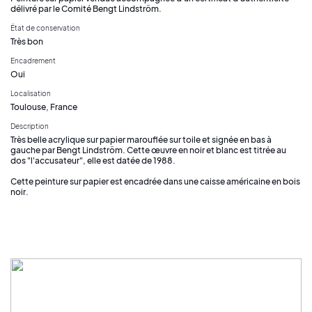
délivré par le Comité Bengt Lindström.
État de conservation
Très bon
Encadrement
Oui
Localisation
Toulouse, France
Description
Très belle acrylique sur papier marouflée sur toile et signée en bas à
gauche par Bengt Lindström. Cette œuvre en noir et blanc est titrée au
dos "l'accusateur", elle est datée de 1988.
Cette peinture sur papier est encadrée dans une caisse américaine en bois
noir.