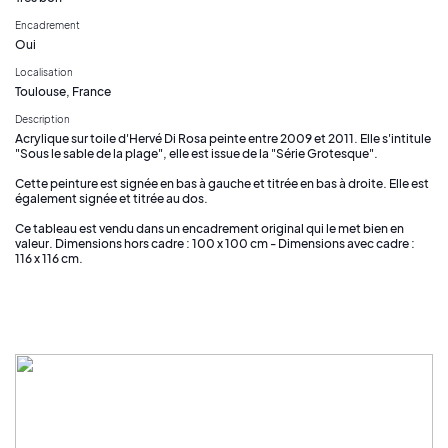
Encadrement
Oui
Localisation
Toulouse, France
Description
Acrylique sur toile d'Hervé Di Rosa peinte entre 2009 et 2011. Elle s'intitule
"Sous le sable de la plage", elle est issue de la "Série Grotesque".
Cette peinture est signée en bas à gauche et titrée en bas à droite. Elle est
également signée et titrée au dos.
Ce tableau est vendu dans un encadrement original qui le met bien en
valeur. Dimensions hors cadre : 100 x 100 cm - Dimensions avec cadre :
116 x 116 cm.