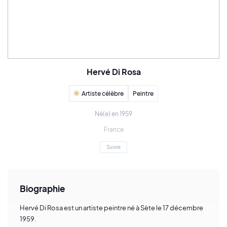
Hervé Di Rosa
Artiste célèbre
Peintre
Né(e) en 1959
France
Suivre
Biographie
Hervé Di Rosa est un artiste peintre né à Sète le 17 décembre
1959.