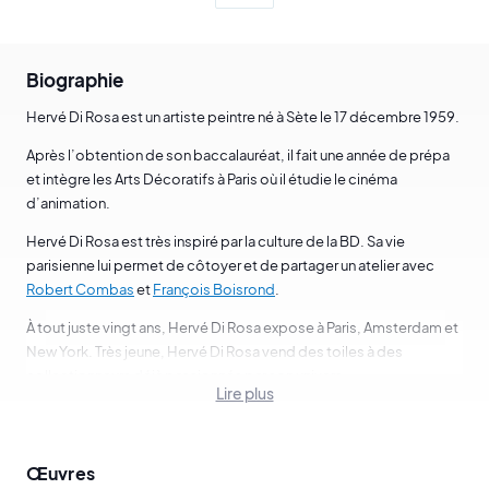
Biographie
Hervé Di Rosa est un artiste peintre né à Sète le 17 décembre 1959.
Après l’obtention de son baccalauréat, il fait une année de prépa
et intègre les Arts Décoratifs à Paris où il étudie le cinéma
d’animation.
Hervé Di Rosa est très inspiré par la culture de la BD. Sa vie
parisienne lui permet de côtoyer et de partager un atelier avec
Robert Combas
et
François Boisrond
.
À tout juste vingt ans, Hervé Di Rosa expose à Paris, Amsterdam et
New York. Très jeune, Hervé Di Rosa vend des toiles à des
collectionneurs déjà passionnés par son univers.
Lire plus
En 1981, Hervé Di Rosa cofonde le mouvement de la Figuration
libre, mouvement inspiré par la BD, le rock et le graffiti.
Œuvres
La Figuration libre est donc née dans les années 1980. Elle était