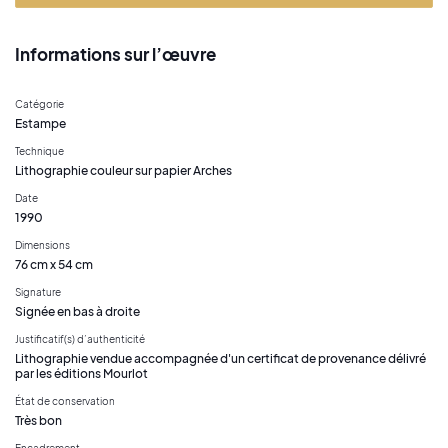
Informations sur l’œuvre
Catégorie
Estampe
Technique
Lithographie couleur sur papier Arches
Date
1990
Dimensions
76 cm x 54 cm
Signature
Signée en bas à droite
Justificatif(s) d’authenticité
Lithographie vendue accompagnée d'un certificat de provenance délivré
par les éditions Mourlot
État de conservation
Très bon
Encadrement