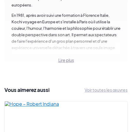
européens.
En 1981, après avoir suivi une formation à Florence Italie,
Kochi voyage en Europe et s'installe à Paris où il utilise la
couleur, l'humour, l'harmonie et la philosophie pour établir une
double perspective dans son art. Il permet aux spectateurs
de faire l'expérience d'un gros plan personnel et d'une
expérience universelle détachée à travers une seule image.
Manabu Kochi illustre des formes familières qui émergent et
Lire plus
se dissolvent dans un champ de force cosmique, évoquant
une sensation presque métamorphique dans nombre de ses
œuvres.
L'artiste peint à l'acrylique ou au pastel. La lithographie lui
Vous
aimerez
aussi
Voir toutes les œuvres
permet de multiplier ses œuvres graphiques. En sculpture, il
opte pour le bronze. Manabu Kochi est inspiré par des
artistes comme
Joan Miró
, Victor Brauner, des artistes du
Pop
Art
, des artistes des arts primitifs, Jean Arp, ou encore
Max
Ernst
.