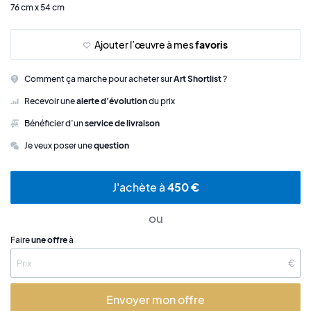
76 cm x 54 cm
Ajouter l’œuvre à mes
favoris
Comment ça marche pour acheter sur
Art Shortlist
?
Recevoir une
alerte d’évolution
du prix
Bénéficier d’un
service de livraison
Je veux poser une
question
J'achète à
450 €
ou
Faire
une offre
à
€
Envoyer mon offre