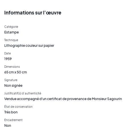
Informations sur l’œuvre
Catégorie
Estampe
Technique
Lithographie couleur sur papier
Date
1959
Dimensions
65 cm x 50 cm
Signature
Non signée
Justificatif(s) d’authenticité
Vendue accompagné d'un certificat de provenance de Monsieur Sagourin
État de conservation
Très bon
Encadrement
Non