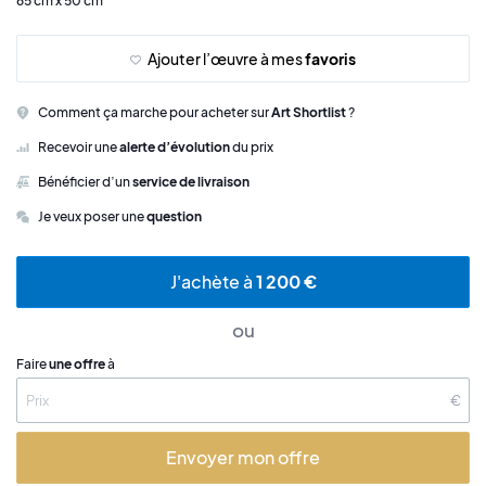
65 cm x 50 cm
Ajouter l’œuvre à mes
favoris
Comment ça marche pour acheter sur
Art Shortlist
?
Recevoir une
alerte d’évolution
du prix
Bénéficier d’un
service de livraison
Je veux poser une
question
J'achète à
1 200 €
ou
Faire
une offre
à
€
Envoyer mon offre