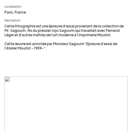
Localisation
Paris, France
Description
Cette lithographie est une épreuve d'essai provenant de la collection de
Mr. Sagourin, fils du pressier Jojo Sagourin qui travaillait avec Fernand
Léger et d'autres maîtres de l'art moderne à l'imprimerie Mourlot.
Cette œuvre est annotée par Monsieur Sagourin "Epreuve d'essai de
l'Atelier Mourlot - 1959-".