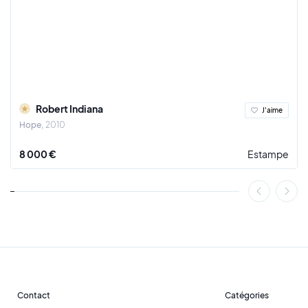
Il répond aussi à des commandes pour des édifices comme
l’université de Caracas ou le palais de l’ONU à New York.
Fernand Léger meurt le 17 août 1955 à Gif-sur-Yvette. Nadia,
sa femme, et Georges Bauquier, son assistant, inaugurent le
musée national Fernand Léger, sur un terrain acheté par
l’artiste à Biot.
Robert Indiana
J'aime
Hope
2010
8 000 €
Estampe
Contact
Catégories