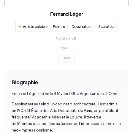
Fernand Léger
Artiste célèbre
Peintre
Dessinateur
Sculpteur
Né(e) en 1881
France
Suivre
Biographie
Fernand Léger est né le 4 février 1881 à Argentan dans l’Orne.
Dessinateur au sein d’un cabinet d’architecture, il est admis
en 1903 à l’École des Arts Décoratifs de Paris, en parallèle, il
fréquente l’Académie Julian et le Louvre. Il traverse
différentes phases liées au fauvisme, l’impressionnisme et le
néo-impressionnisme.