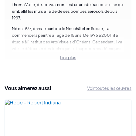
Thoma Vuille, de son vrai nom, est un artiste franco-suisse qui
embellit les murs à l’aide de ses bombes aérosols depuis
1997.
Né en 1977, dans le canton de Neuchâtel en Suisse, il a
commencé la peintre à l’âge de 15 ans. De 1995 à 2001, il a
étudié à l’Institut des Arts Visuels d’Orléans. Cependant, il va
vite se détourner des techniques et supports académiques
pour faire de la rue son terrain de jeu favori.
Lire plus
La rencontre avec une petite fille qui lui dessine un chat va
provoquer un déclic chez l’artiste. Thoma Vuille va reprendre
cette illustration à son compte pour en faire M. Chat.
Vous
aimerez
aussi
Voir toutes les œuvres
Ce félin orange est représenté seul ou accompagné, avec ou
sans ailes, dans des situations en tout genre. Il est un des
étendards de l’art urbain en France, ce chat diffuse de la joie
et de l’optimisme aux passants.
Ce chat au sourire communicatif est un des héros du street
art mondial.