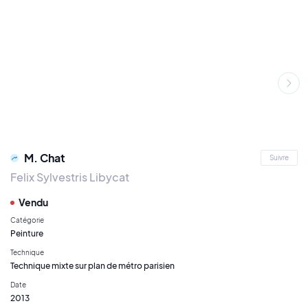
M. Chat
Suivre
Felix Sylvestris Libycat
Vendu
Catégorie
Peinture
Technique
Technique mixte sur plan de métro parisien
Date
2013