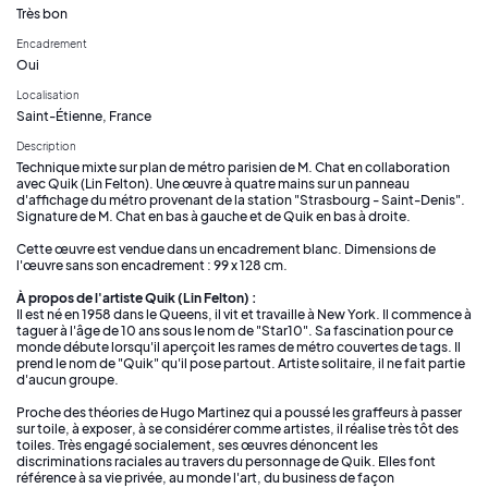
Très bon
Encadrement
Oui
Localisation
Saint-Étienne, France
Description
Technique mixte sur plan de métro parisien de M. Chat en collaboration
avec Quik (Lin Felton). Une œuvre à quatre mains sur un panneau
d'affichage du métro provenant de la station "Strasbourg - Saint-Denis".
Signature de M. Chat en bas à gauche et de Quik en bas à droite.
Cette œuvre est vendue dans un encadrement blanc. Dimensions de
l'œuvre sans son encadrement : 99 x 128 cm.
À propos de l'artiste Quik (Lin Felton) :
Il est né en 1958 dans le Queens, il vit et travaille à New York. Il commence à
taguer à l'âge de 10 ans sous le nom de "Star10". Sa fascination pour ce
monde débute lorsqu'il aperçoit les rames de métro couvertes de tags. Il
prend le nom de "Quik" qu'il pose partout. Artiste solitaire, il ne fait partie
d'aucun groupe.
Proche des théories de Hugo Martinez qui a poussé les graffeurs à passer
sur toile, à exposer, à se considérer comme artistes, il réalise très tôt des
toiles. Très engagé socialement, ses œuvres dénoncent les
discriminations raciales au travers du personnage de Quik. Elles font
référence à sa vie privée, au monde l'art, du business de façon