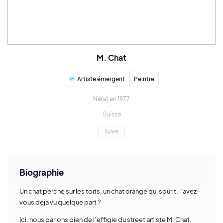
M. Chat
Artiste émergent
Peintre
Né(e) en 1977
Suisse
Suivre
Biographie
Un chat perché sur les toits, un chat orange qui sourit, l’avez-
vous déjà vu quelque part ?
Ici, nous parlons bien de l’effigie du street artiste M. Chat.