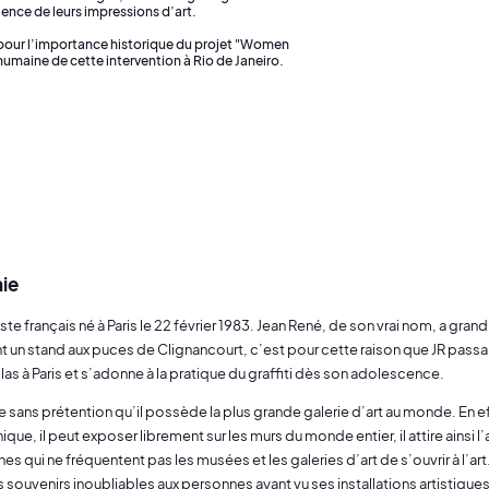
lence de leurs impressions d’art.
 pour l’importance historique du projet "Women
umaine de cette intervention à Rio de Janeiro.
ie
tiste français né à Paris le 22 février 1983. Jean René, de son vrai nom, a gra
 un stand aux puces de Clignancourt, c’est pour cette raison que JR passa
las à Paris et s’adonne à la pratique du graffiti dès son adolescence.
 sans prétention qu’il possède la plus grande galerie d’art au monde. En ef
ue, il peut exposer librement sur les murs du monde entier, il attire ainsi l
s qui ne fréquentent pas les musées et les galeries d’art de s’ouvrir à l’ar
s souvenirs inoubliables aux personnes ayant vu ses installations artistiques