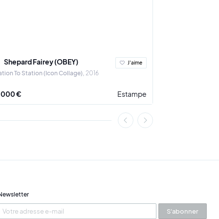
Shepard Fairey (OBEY)
Ludovic Th
J'aime
ation To Station (Icon Collage)
2016
A Crown for the 
 000 €
Estampe
3 900 €
Newsletter
S'abonner