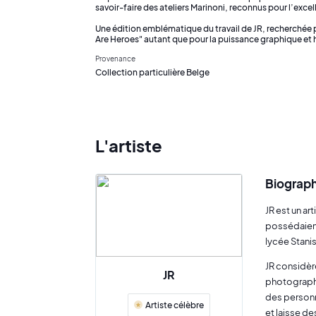
savoir-faire des ateliers Marinoni, reconnus pour l’excel
Une édition emblématique du travail de JR, recherchée
Are Heroes" autant que pour la puissance graphique et h
Provenance
Collection particulière Belge
L'artiste
Biograph
JR est un ar
possédaient
lycée Stanis
JR considère
JR
photographiq
des personne
Artiste célèbre
et laisse de