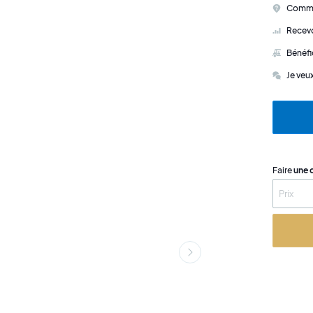
Commen
Recevo
Bénéfi
Je veu
Faire
une 