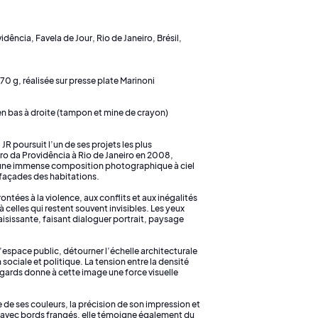
ência, Favela de Jour, Rio de Janeiro, Brésil,
70 g, réalisée sur presse plate Marinoni
n bas à droite (tampon et mine de crayon)
R poursuit l’un de ses projets les plus
ro da Providência à Rio de Janeiro en 2008,
 en une immense composition photographique à ciel
 façades des habitations.
tées à la violence, aux conflits et aux inégalités
 celles qui restent souvent invisibles. Les yeux
aisissante, faisant dialoguer portrait, paysage
l’espace public, détourner l’échelle architecturale
sociale et politique. La tension entre la densité
egards donne à cette image une force visuelle
e de ses couleurs, la précision de son impression et
es avec bords frangés, elle témoigne également du