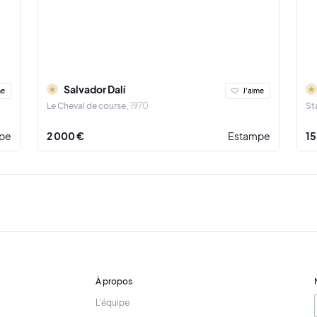
 très heureux de vous présenter une shortlist des œuvres de JR.
Salvador Dalí
me
J'aime
Le Cheval de course
1970
St
pe
2 000 €
Estampe
15
À propos
L'équipe