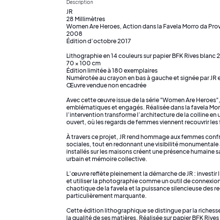
Description
JR
28 Millimètres
Women Are Heroes, Action dans la Favela Morro da Provid
2008
Édition d’octobre 2017
Lithographie en 14 couleurs sur papier BFK Rives blanc 2
70 × 100 cm
Édition limitée à 180 exemplaires
Numérotée au crayon en bas à gauche et signée par JR e
Œuvre vendue non encadrée
Avec cette œuvre issue de la série "Women Are Heroes", J
emblématiques et engagés. Réalisée dans la favela Mor
l’intervention transforme l’architecture de la colline
ouvert, où les regards de femmes viennent recouvrir les
À travers ce projet, JR rend hommage aux femmes confron
sociales, tout en redonnant une visibilité monumentale à
installés sur les maisons créent une présence humaine s
urbain et mémoire collective.
L’œuvre reflète pleinement la démarche de JR : investir 
et utiliser la photographie comme un outil de connexion 
chaotique de la favela et la puissance silencieuse des r
particulièrement marquante.
Cette édition lithographique se distingue par la richess
la qualité de ses matières. Réalisée sur papier BFK Riv