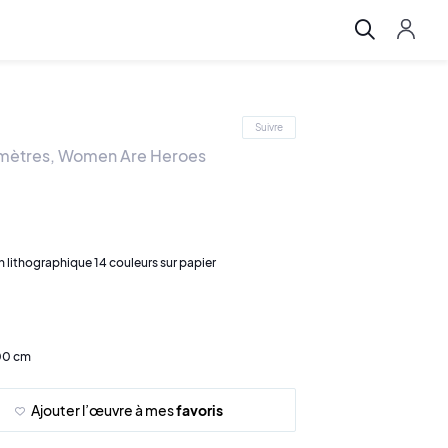
Suivre
imètres, Women Are Heroes
 lithographique 14 couleurs sur papier
00 cm
Ajouter l’œuvre à mes
favoris