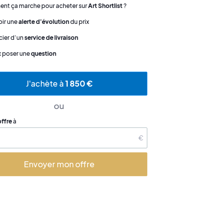
t ça marche pour acheter sur
Art Shortlist
?
ir une
alerte d’évolution
du prix
cier d’un
service de livraison
x poser une
question
J'achète à
1 850 €
ou
offre
à
€
Envoyer mon offre