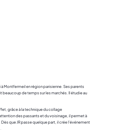
ndi à Montfermeil en région parisienne. Ses parents
it beaucoup de temps sur les marchés. Il étudie au
fet, grâce à la technique du collage
’attention des passants et du voisinage, il permet à
t. Dès que JR passe quelque part, il crée l'événement
.