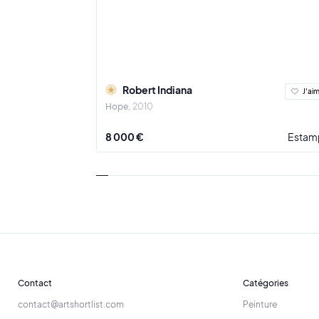
Nous sommes
Robert Indiana
J'ai
Hope
2010
8 000 €
Estam
Contact
Catégories
contact@artshortlist.com
Peinture