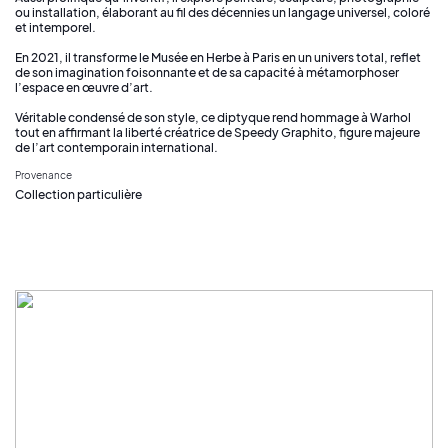
ou installation, élaborant au fil des décennies un langage universel, coloré
et intemporel.
En 2021, il transforme le Musée en Herbe à Paris en un univers total, reflet
de son imagination foisonnante et de sa capacité à métamorphoser
l’espace en œuvre d’art.
Véritable condensé de son style, ce diptyque rend hommage à Warhol
tout en affirmant la liberté créatrice de Speedy Graphito, figure majeure
de l’art contemporain international.
Provenance
Collection particulière