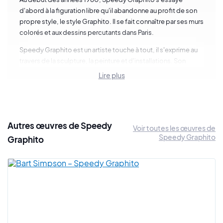
d'abord à la figuration libre qu'il abandonne au profit de son
propre style, le style Graphito. Il se fait connaître par ses murs
colorés et aux dessins percutants dans Paris.
Speedy Graphito est un artiste touche à tout, il s'exprime au
travers de la sculpture, la peinture et d'installations. Son
œuvre est incroyablement en accord avec son époque.
Lire plus
Si on devait définir son art en quelques mots, on pourrait
évoquer qu'il est joyeux et profond, ses couleurs sont vives.
Le créatif utilise l'ironie et l'humour pour nous livrer des
messages. Il s'approprie des images connues de tous en
Autres œuvres de Speedy
Voir toutes les œuvres de
faisant appel à l'imagerie populaires : les super héros, les
Speedy Graphito
Graphito
marques et autres symboles mondialement connus. Par ce
biais, Speedy Graphito nous interpelle sur l'identité culturelle
des sociétés occidentales qui sont de plus en plus
uniformisées, il superpose la réalité de nos sociétés avec
des compositions poétiques.
Speedy Graphito est à (re)découvrir sur Art Shortlist au travers
d'une sélection d'œuvres.