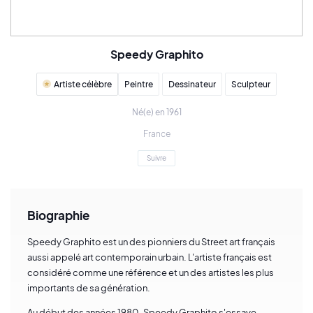
Speedy Graphito
Artiste célèbre
Peintre
Dessinateur
Sculpteur
Né(e) en 1961
France
Suivre
Biographie
Speedy Graphito est un des pionniers du Street art français
aussi appelé art contemporain urbain. L'artiste français est
considéré comme une référence et un des artistes les plus
importants de sa génération.
Au début des années 1980, Speedy Graphito s'essaye