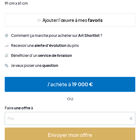
91 cm x 61 cm
Ajouter l’œuvre à mes
favoris
Comment ça marche pour acheter sur
Art Shortlist
?
Recevoir une
alerte d’évolution
du prix
Bénéficier d’un
service de livraison
Je veux poser une
question
J'achète à
19 000 €
ou
Faire
une offre
à
€
Envoyer mon offre