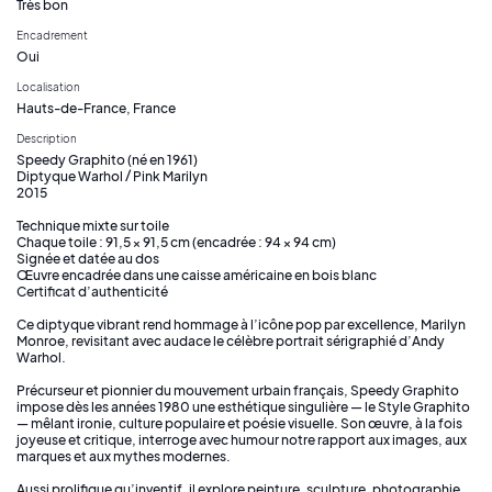
Très bon
Encadrement
Oui
Localisation
Hauts-de-France, France
Description
Speedy Graphito (né en 1961)
Diptyque Warhol / Pink Marilyn
2015
Technique mixte sur toile
Chaque toile : 91,5 × 91,5 cm (encadrée : 94 × 94 cm)
Signée et datée au dos
Œuvre encadrée dans une caisse américaine en bois blanc
Certificat d’authenticité
Ce diptyque vibrant rend hommage à l’icône pop par excellence, Marilyn
Monroe, revisitant avec audace le célèbre portrait sérigraphié d’Andy
Warhol.
Précurseur et pionnier du mouvement urbain français, Speedy Graphito
impose dès les années 1980 une esthétique singulière — le Style Graphito
— mêlant ironie, culture populaire et poésie visuelle. Son œuvre, à la fois
joyeuse et critique, interroge avec humour notre rapport aux images, aux
marques et aux mythes modernes.
Aussi prolifique qu’inventif, il explore peinture, sculpture, photographie