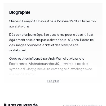
Biographie
Shepard Fairey dit Obey est né le 15 février 1970 à Charleston
aux Etats-Unis.
Dès son plus jeune âge, il se passionne pour le dessin. Il est
également passionné par le skateboard. A 14 ans, il dessine
des images pour des t-shirts et des planches de
skateboard.
Obey est très influencé par Andy Warhol et Alexandre
Rodtchenko. A la fin des années 80, il invente le célèbre
symbole d'Obey grâce à une campagne d’affichage avec
une bande d’amis.
Lire plus
Son art devient mondialement connu grâce à son poster
Hope
qui devient l’affiche de campagne de Barack Obama
en 2008. L’artiste est aujourd'hui considéré comme l’un des
piliers du street art international.
Autres œuvres de
Voir toutes les œuvres de