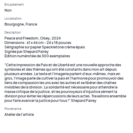
Encadrement
Non
Localisation
Bourgogne, France
Description
Peace and Freedom, Obey, 2024
Dimensions : 61 x 46 cm - 24 x 18 pouces
Sérigraphie sur papier Speckletone crème épais
Signée par Shepard Fairey
Édition numérotée de 300 exemplaires
"Cette impression de Paix et de Liberté est une nouvelle approche des
symboles et des thèmes qui ont été constants dans mon art depuis
plusieurs années. Le texte et l'imagerie parlent d'eux-mêmes, mais en
gros, l'image parle de cultiver la paix et l'harmonie pour promouvoir des
liens de compassion les uns avec les autres et se libérer des chaînes
invisibles de la division. La solidarité est nécessaire pour atteindre la
masse critique de la justice, et les pourvoyeurs d'injustice sèment la
division pour éviter les répercussions de leurs actes. Travaillons ensemble
pour faire avancer la justice pour tous !" Shepard Fairey
Provenance
Atelier de l'artiste