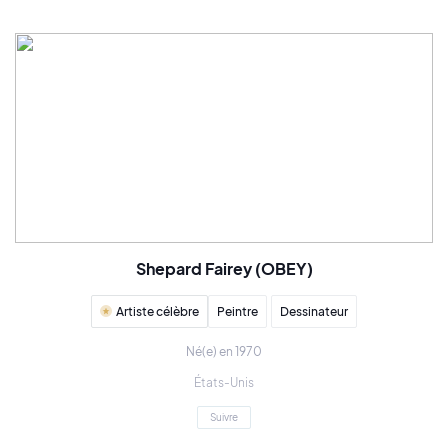
Shepard Fairey (OBEY)
Artiste célèbre
Peintre
Dessinateur
Né(e) en 1970
États-Unis
Suivre