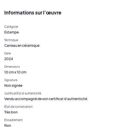
Informations sur l’œuvre
Catégorie
Estampe
Technique
Carreau en céramique
Date
2024
Dimensions
10 cm x 10 cm
Signature
Non signée
Justificatif(s) d’authenticité
Vendu accompagné de son certificat d'authenticité.
État de conservation
Très bon
Encadrement
Non