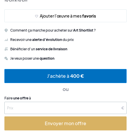
10 cm x 10 cm
Ajouter l’œuvre à mes
favoris
Comment ça marche pour acheter sur
Art Shortlist
?
Recevoir une
alerte d’évolution
du prix
Bénéficier d’un
service de livraison
Je veux poser une
question
J'achète à
400 €
ou
Faire
une offre
à
€
Envoyer mon offre