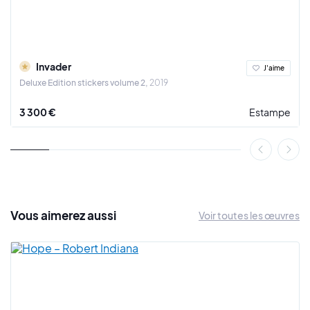
Outre ses installations dans l'espace public, Invader a
également exposé dans des galeries d'art renommées à
travers le monde. Ses expositions solo ont attiré un public
diversifié, allant des amateurs d'art traditionnel aux
Invader
J'aime
passionnés de culture geek. Ses œuvres ont été vendues aux
Deluxe Edition stickers volume 2
2019
enchères pour des montants considérables, témoignant de
l'appréciation croissante de son travail sur le marché de l'art
3 300 €
Estampe
contemporain.
En plus de ses mosaïques, Invader a exploré d'autres médias,
notamment la sculpture, la vidéo et la musique électronique.
Il reste cependant fidèle à ses racines dans le street art,
continuant à créer des interventions urbaines qui défient les
conventions artistiques et interpellent le public.
Vous
aimerez
aussi
Voir toutes les œuvres
L'approche d'Invader suscite des questions sur la nature de
l'art, sur la propriété de l'espace public et sur les frontières
entre l'art éphémère et l'art pérenne. Son travail a inspiré de
nombreux artistes urbains et a contribué à populariser le
mouvement du street art à l'échelle mondiale.