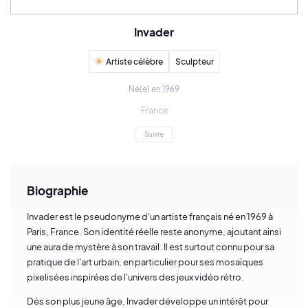
Invader
Artiste célèbre
Sculpteur
Né(e) en 1969
France
Suivre
Biographie
Invader est le pseudonyme d'un artiste français né en 1969 à
Paris, France. Son identité réelle reste anonyme, ajoutant ainsi
une aura de mystère à son travail. Il est surtout connu pour sa
pratique de l'art urbain, en particulier pour ses mosaïques
pixelisées inspirées de l'univers des jeux vidéo rétro.
Dès son plus jeune âge, Invader développe un intérêt pour