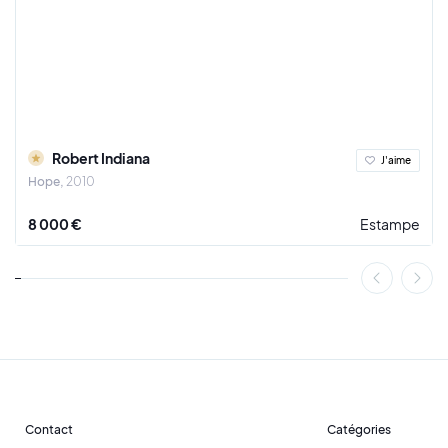
Avec ses mosaïques pixelisées emblématiques, Invader
continue de repousser les limites de l'art urbain, tout en
conservant un mystère qui alimente la fascination pour son
œuvre. Son impact sur la scène artistique contemporaine est
indéniable, et son influence se fait sentir bien au-delà des
rues où ses créations sont disséminées.
Robert Indiana
J'aime
Hope
2010
8 000 €
Estampe
Contact
Catégories