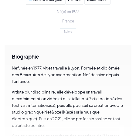
Né(e) en 1977
France
Suivre
Biographie
Nef, née en 1977, vit et travaille à Lyon. Formée et diplômée
des Beaux-Arts de Lyon avec mention. Nef dessine depuis
l'enfance.
Artiste pluridisciplinaire, elle développe un travail
d'expérimentation vidéo et d'installation (Participation à des
festivals internationaux), puis elle poursuit sa création avec le
studio graphique Nef&bze© (axé sur la musique
électronique). Puis en 2021, elle se professionnalise en tant
qu’artiste peintre.
Ces œuvres poétiques traitent des questions de l'Homme,