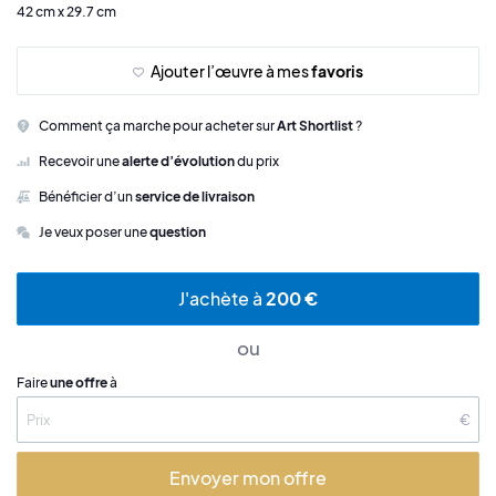
42 cm x 29.7 cm
Ajouter l’œuvre à mes
favoris
Comment ça marche pour acheter sur
Art Shortlist
?
Recevoir une
alerte d’évolution
du prix
Bénéficier d’un
service de livraison
Je veux poser une
question
J'achète à
200 €
ou
Faire
une offre
à
€
Envoyer mon offre