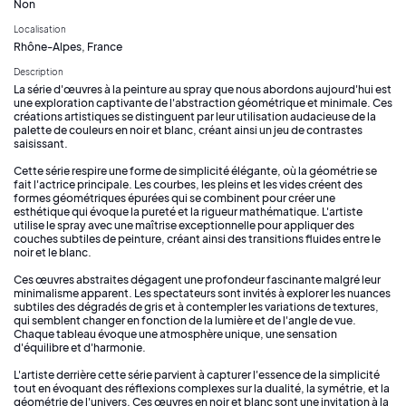
Non
Localisation
Rhône-Alpes, France
Description
La série d'œuvres à la peinture au spray que nous abordons aujourd'hui est
une exploration captivante de l'abstraction géométrique et minimale. Ces
créations artistiques se distinguent par leur utilisation audacieuse de la
palette de couleurs en noir et blanc, créant ainsi un jeu de contrastes
saisissant.
Cette série respire une forme de simplicité élégante, où la géométrie se
fait l'actrice principale. Les courbes, les pleins et les vides créent des
formes géométriques épurées qui se combinent pour créer une
esthétique qui évoque la pureté et la rigueur mathématique. L'artiste
utilise le spray avec une maîtrise exceptionnelle pour appliquer des
couches subtiles de peinture, créant ainsi des transitions fluides entre le
noir et le blanc.
Ces œuvres abstraites dégagent une profondeur fascinante malgré leur
minimalisme apparent. Les spectateurs sont invités à explorer les nuances
subtiles des dégradés de gris et à contempler les variations de textures,
qui semblent changer en fonction de la lumière et de l'angle de vue.
Chaque tableau évoque une atmosphère unique, une sensation
d'équilibre et d'harmonie.
L'artiste derrière cette série parvient à capturer l'essence de la simplicité
tout en évoquant des réflexions complexes sur la dualité, la symétrie, et la
géométrie de l'univers. Ces œuvres en noir et blanc sont une invitation à la