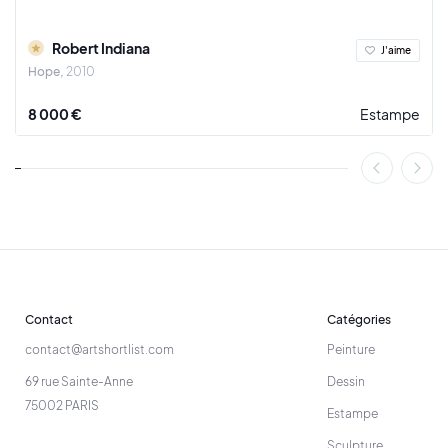
- Astrup Fearnley Museum, Oslo
Robert Indiana
J'aime
- Louisiana museum of modern art, Humlebæk, Danemark
Hope
2010
- Hara museum, Tokyo
8 000 €
Estampe
- Musée des Beaux-Arts de Montreal
- Museum of Modern Art, Seoul
- Museum of Modern Art, Tel-Aviv
- Kunstmuseum, Bergen
- Fundaçao de Arte Moderna e Contemporanea - Coleçao
Berardo, Lisbonne
Contact
Catégories
- Museum Moderner Kunst Stiftung Ludwig, Vienne
contact@artshortlist.com
Peinture
- Amsterdam Museum, Amsterdam
69 rue Sainte-Anne
Dessin
- Reykjavik City Museum, Reykkjavik
75002 PARIS
Estampe
- Listasafn Islands / National Gallery of Iceland, Reykjavik
Sculpture