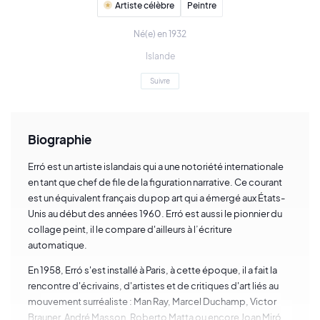
Artiste célèbre
Peintre
Né(e) en 1932
Islande
Suivre
Biographie
Erró est un artiste islandais qui a une notoriété internationale
en tant que chef de file de la figuration narrative. Ce courant
est un équivalent français du pop art qui a émergé aux États-
Unis au début des années 1960. Erró est aussi le pionnier du
collage peint, il le compare d'ailleurs à l’écriture
automatique.
En 1958, Erró s'est installé à Paris, à cette époque, il a fait la
rencontre d'écrivains, d'artistes et de critiques d'art liés au
mouvement surréaliste : Man Ray, Marcel Duchamp, Victor
Brauner, André Masson, Roberto Matta ou encore Joan Miró.