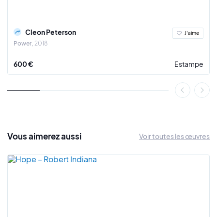
franche et sans concession.
Cleon Peterson
J'aime
Power
2018
600 €
Estampe
Vous
aimerez
aussi
Voir toutes les œuvres