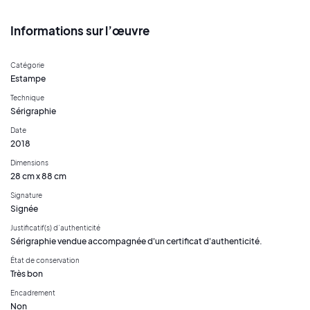
Informations sur l’œuvre
Catégorie
Estampe
Technique
Sérigraphie
Date
2018
Dimensions
28 cm x 88 cm
Signature
Signée
Justificatif(s) d’authenticité
Sérigraphie vendue accompagnée d'un certificat d'authenticité.
État de conservation
Très bon
Encadrement
Non