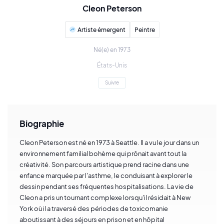
Cleon Peterson
Artiste émergent
Peintre
Né(e) en 1973
États-Unis
Suivre
Biographie
Cleon Peterson est né en 1973 à Seattle. Il a vu le jour dans un
environnement familial bohème qui prônait avant tout la
créativité. Son parcours artistique prend racine dans une
enfance marquée par l'asthme, le conduisant à explorer le
dessin pendant ses fréquentes hospitalisations. La vie de
Cleon a pris un tournant complexe lorsqu'il résidait à New
York où il a traversé des périodes de toxicomanie
aboutissant à des séjours en prison et en hôpital