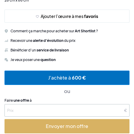
28 cm x 88 cm
Ajouter l’œuvre à mes
favoris
Comment ça marche pour acheter sur
Art Shortlist
?
Recevoir une
alerte d’évolution
du prix
Bénéficier d’un
service de livraison
Je veux poser une
question
J'achète à
600 €
ou
Faire
une offre
à
€
Envoyer mon offre