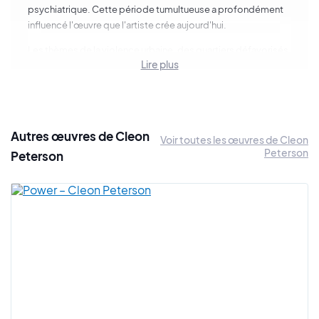
psychiatrique. Cette période tumultueuse a profondément
influencé l'œuvre que l'artiste crée aujourd'hui.
Les thèmes de la violence urbaine, des quartiers défavorisés
Lire plus
et de la tension sociale sont au cœur de ses créations. Cleon
Peterson explique : "Je peins une réalité que tout le monde n'a
pas forcément vécue mais qui existe, qui est là dehors. Il y a
un genre de vie primaire qui va avec cette misère, c'est ce
que j'essaye d'aborder dans mes peintures.", le tout sans
Autres œuvres de Cleon
Voir toutes les œuvres de Cleon
porter de jugement moral.
Peterson
Peterson
En parallèle de sa carrière de peintre, Cleon Peterson s'est
forgé une réputation notable en tant que graphiste dans le
monde du skateboard. En 1998, il rejoint l'équipe
californienne des assistants de
Shepard Fairey
.
En 2009, Cleon Peterson connaît sa première exposition
personnelle à Los Angeles, marquant le début d'une série de
projets artistiques. En 2014, il laisse une empreinte
monumentale avec une fresque de 50 mètres au Palais de
Tokyo. L'artiste continue d'explorer les aspects sombres de
la réalité sociale à travers son travail, offrant une perspective