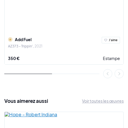
éléments décoratifs traditionnels à des formes
contemporaines et urbaines. Son sens du détail est
impressionnant, il joue avec des équilibres dans une
harmonie hors du commun, les répétitions symétriques lui
permettent de créer des accumulations et des illusions
d’optique. Add Fuel joue littéralement avec nos sens.
Add Fuel
J'aime
Ses compositions et dessins vectoriels à motifs
AZ373 - Trippin'
2021
multicouches produisent une forme de poésie,
l’interprétation reste libre et ouverte, c'est au spectateur de
350 €
Estampe
se laisser porter. Add Fuel se pose en défenseur du
patrimoine avec l’usage des carreaux traditionnels, ses
pochoirs révèlent une complexité dont seul lui à le secret.
Cette attention magistrale aux détails fait de Add Fuel un
artiste à suivre de près.
Add Fuel explore un large éventail de techniques artistiques :
Vous
aimerez
aussi
Voir toutes les œuvres
la peinture, la céramique, la sérigraphie, le dessin. L’artiste
expose et crée des murs à travers le monde. Add Fuel est un
artiste à la renommée internationale, il a exposé en France, au
Canada, en Angleterre, en Allemagne, en Belgique, en