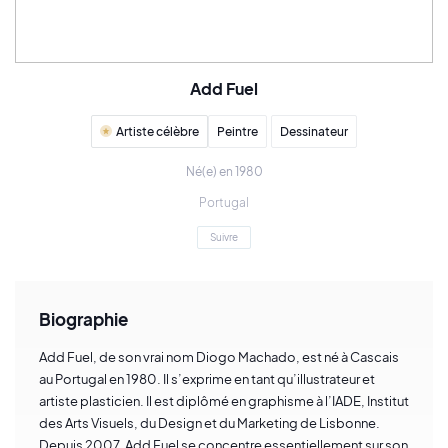
Add Fuel
Artiste célèbre
Peintre
Dessinateur
Né(e) en 1980
Portugal
Suivre
Biographie
Add Fuel, de son vrai nom Diogo Machado, est né à Cascais
au Portugal en 1980. Il s’exprime en tant qu’illustrateur et
artiste plasticien. Il est diplômé en graphisme à l’IADE, Institut
des Arts Visuels, du Design et du Marketing de Lisbonne.
Depuis 2007, Add Fuel se concentre essentiellement sur son