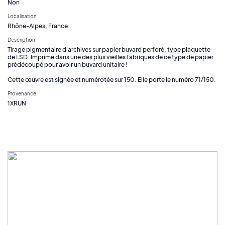
Non
Localisation
Rhône-Alpes, France
Description
Tirage pigmentaire d'archives sur papier buvard perforé, type plaquette
de LSD. Imprimé dans une des plus vieilles fabriques de ce type de papier
prédécoupé pour avoir un buvard unitaire !
Cette œuvre est signée et numérotée sur 150. Elle porte le numéro 71/150.
Provenance
1XRUN