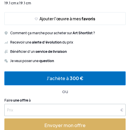
19.1 cm x 19.1 cm
Ajouter l’œuvre à mes
favoris
Comment ça marche pour acheter sur
Art Shortlist
?
Recevoir une
alerte d’évolution
du prix
Bénéficier d’un
service de livraison
Je veux poser une
question
J'achète à
300 €
ou
Faire
une offre
à
€
Envoyer mon offre