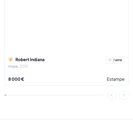
Australie, en Espagne, en Chine, aux États-Unis, en Norvège,
en Tunisie, en Lituanie, aux Pays-Bas, en Italie et en Suisse.
Nous sommes heureux de vous présenter une shortlist des
œuvres de l’artiste portugais.
Robert Indiana
J'aime
Hope
2010
8 000 €
Estampe