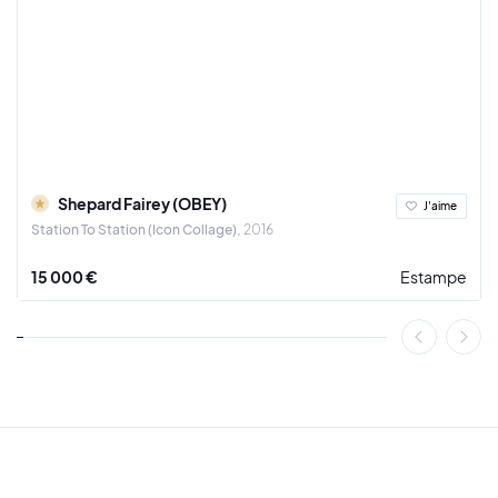
Shepard Fairey (OBEY)
J'aime
Station To Station (Icon Collage)
2016
15 000 €
Estampe