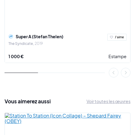
Super A (Stefan Thelen)
J'aime
The Syndicate
2019
1 000 €
Estampe
Vous
aimerez
aussi
Voir toutes les œuvres