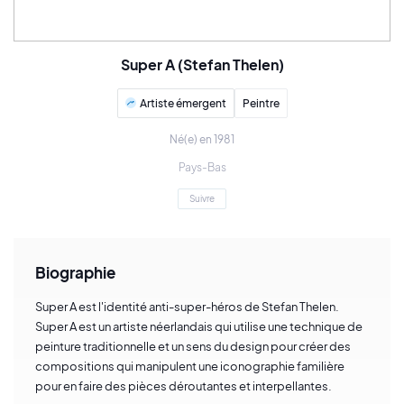
Super A (Stefan Thelen)
Artiste émergent
Peintre
Né(e) en 1981
Pays-Bas
Suivre
Biographie
Super A est l'identité anti-super-héros de Stefan Thelen.
Super A est un artiste néerlandais qui utilise une technique de
peinture traditionnelle et un sens du design pour créer des
compositions qui manipulent une iconographie familière
pour en faire des pièces déroutantes et interpellantes.