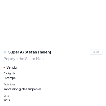
Super A (Stefan Thelen)
Suivre
Popeye the Sailor Man
Vendu
Catégorie
Estampe
Technique
Impression giclée sur papier
Date
2019