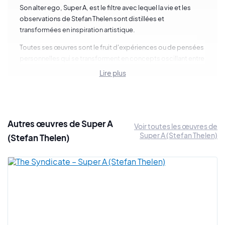
Son alter ego, Super A, est le filtre avec lequel la vie et les
observations de Stefan Thelen sont distillées et
transformées en inspiration artistique.
Toutes ses œuvres sont le fruit d'expériences ou de pensées
personnelles qui se transforment en concepts oscillant entre
fiction et non-fiction.
Lire plus
Super A est un mystère qui s'appuie sur l'art pour faire parler
Stefan Thelen, emmenant le spectateur au pays des
merveilles sur une route de briques jaunes dans laquelle les
compositions figuratives et surréalistes modernes de Thelen
Autres œuvres de Super A
Voir toutes les œuvres de
fournissent des puzzles à déchiffrer avec les yeux.
Super A (Stefan Thelen)
(Stefan Thelen)
Nous sommes heureux de vous présenter une shortlist des
œuvres de Super A.