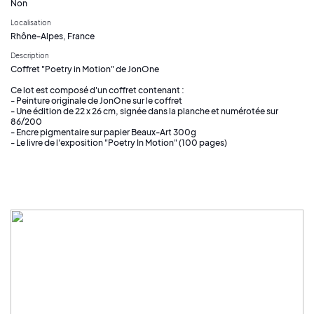
Non
Localisation
Rhône-Alpes, France
Description
Coffret "Poetry in Motion" de JonOne
Ce lot est composé d'un coffret contenant :
- Peinture originale de JonOne sur le coffret
- Une édition de 22 x 26 cm, signée dans la planche et numérotée sur
86/200
- Encre pigmentaire sur papier Beaux-Art 300g
- Le livre de l'exposition "Poetry In Motion" (100 pages)