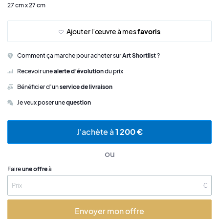
27 cm x 27 cm
Ajouter l’œuvre à mes
favoris
Comment ça marche pour acheter sur
Art Shortlist
?
Recevoir une
alerte d’évolution
du prix
Bénéficier d’un
service de livraison
Je veux poser une
question
J'achète à
1 200 €
ou
Faire
une offre
à
€
Envoyer mon offre