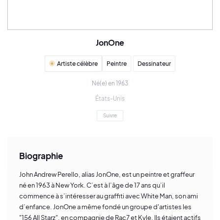
JonOne
Artiste célèbre
Peintre
Dessinateur
Né(e) en 1963
États-Unis
Suivre
Biographie
John Andrew Perello, alias JonOne, est un peintre et graffeur
né en 1963 à New York. C’est à l’âge de 17 ans qu’il
commence à s’intéresser au graffiti avec White Man, son ami
d’enfance. JonOne a même fondé un groupe d'artistes les
"156 All Starz", en compagnie de Rac7 et Kyle. Ils étaient actifs