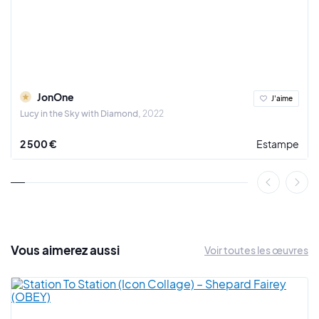
À partir de 1983 et pendant environ 5 ans, des peintres, des
chanteurs, des plasticiens, des photographes et des
musiciens se réunissaient dans ce lieu créatif. En plus de
JonOne, cet hôpital éphémère a vu passer plus de 2000
artistes. Parmi eux, les groupes musicaux FFF et Human Spirit
Pro-Zak, Jean-Louis Aubert, Axel Bauer, Thomas Hirschhorn,
JonOne
J'aime
Huang Yong Ping, Philippe Mayaux, Michel Blazy, Jean Luc
Lucy in the Sky with Diamond
2022
Verna, Ghada Amer, Eric Maillet, Daniel Spoerri, Julio Villani,
Claude Closky...
2 500 €
Estampe
C’est aussi à Paris que l’artiste découvre un nouveau support
qui va révolutionner son art : la toile. Dans ses peintures
graffiti, il utilise l'entièreté des espaces, les vides n’existent
pas. La couleur est vitale pour JonOne, ses toiles sont des
improvisations abstraites qui nous apportent de la joie de
vivre.
Vous
aimerez
aussi
Voir toutes les œuvres
JonOne s’est rapidement fait un nom au sein du milieu
artistique parisien. Aujourd’hui, de nombreuses entreprises
font appel à l’artiste pour des collaborations, on peut citer
notamment : Leclerc, Lacoste, Daum, Guerlain, Perrier,