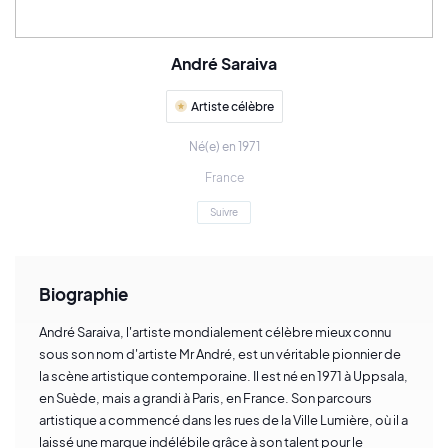
André Saraiva
Artiste célèbre
Né(e) en 1971
France
Suivre
Biographie
André Saraiva, l'artiste mondialement célèbre mieux connu
sous son nom d'artiste Mr André, est un véritable pionnier de
la scène artistique contemporaine. Il est né en 1971 à Uppsala,
en Suède, mais a grandi à Paris, en France. Son parcours
artistique a commencé dans les rues de la Ville Lumière, où il a
laissé une marque indélébile grâce à son talent pour le