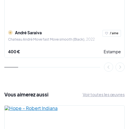
galeries d'art prestigieuses à travers le monde. Son style
unique, qui mélange l'art urbain avec des éléments de la
culture pop et de l'art contemporain, a attiré l'attention des
collectionneurs et des amateurs d'art du monde entier.
L'artiste est également reconnu pour son engagement
André Saraiva
J'aime
envers la créativité et l'expression artistique. Il continue
Chateau André Move fast Move smooth (Black)
2022
d'inspirer de jeunes artistes en participant à des projets
collaboratifs et à des œuvres caritatives qui soutiennent les
400 €
Estampe
arts et la culture.
André Saraiva, alias Mr André, reste une figure emblématique
du monde du street art et de l'art contemporain en général.
Son œuvre incarne la vitalité et la créativité de la scène
artistique contemporaine, tout en rappelant l'importance de
l'expression artistique dans notre culture globale. Sa
Vous
aimerez
aussi
Voir toutes les œuvres
capacité à fusionner l'art avec la culture populaire et à
repousser les frontières de la créativité en fait une véritable
icône de son époque. Ses œuvres continuent d'inspirer et de
captiver le public du monde entier, tout en laissant une
empreinte indélébile sur le paysage artistique moderne.