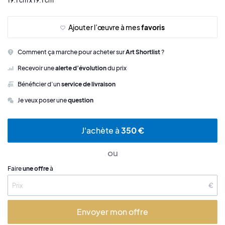
19.1 cm x 19.1 cm
Ajouter l’œuvre à mes
favoris
Comment ça marche pour acheter sur
Art Shortlist
?
Recevoir une
alerte d’évolution
du prix
Bénéficier d’un
service de livraison
Je veux poser une
question
J'achète à
350 €
ou
Faire
une offre
à
€
Envoyer mon offre