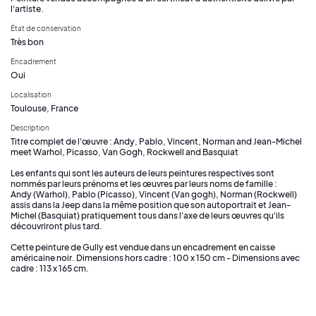
l'artiste.
État de conservation
Très bon
Encadrement
Oui
Localisation
Toulouse, France
Description
Titre complet de l'œuvre : Andy, Pablo, Vincent, Norman and Jean-Michel
meet Warhol, Picasso, Van Gogh, Rockwell and Basquiat
Les enfants qui sont les auteurs de leurs peintures respectives sont
nommés par leurs prénoms et les œuvres par leurs noms de famille :
Andy (Warhol), Pablo (Picasso), Vincent (Van gogh), Norman (Rockwell)
assis dans la Jeep dans la même position que son autoportrait et Jean-
Michel (Basquiat) pratiquement tous dans l'axe de leurs œuvres qu'ils
découvriront plus tard.
Cette peinture de Gully est vendue dans un encadrement en caisse
américaine noir. Dimensions hors cadre : 100 x 150 cm - Dimensions avec
cadre : 113 x 165 cm.