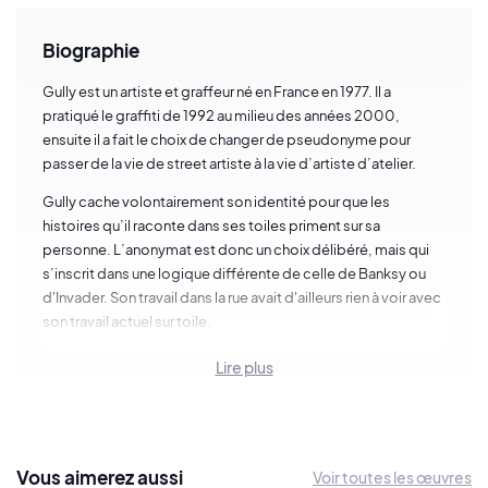
Biographie
Gully est un artiste et graffeur né en France en 1977. Il a
pratiqué le graffiti de 1992 au milieu des années 2000,
ensuite il a fait le choix de changer de pseudonyme pour
passer de la vie de street artiste à la vie d’artiste d’atelier.
Gully cache volontairement son identité pour que les
histoires qu’il raconte dans ses toiles priment sur sa
personne. L’anonymat est donc un choix délibéré, mais qui
s’inscrit dans une logique différente de celle de Banksy ou
d'Invader. Son travail dans la rue avait d'ailleurs rien à voir avec
son travail actuel sur toile.
La démarche artistique du peintre Gully intègre des
Lire plus
références subtiles à l’histoire de l’art.
"J’emprunte des
personnages ou des scènes existantes que je mets en
scène dans mon univers."
. Gully ne copie pas les maîtres de
l’art pas mais les cite, les réinterprète, les intègre à ses
Vous
aimerez
aussi
Voir toutes les œuvres
compositions. Tous les grands noms y passent : Van Gogh,