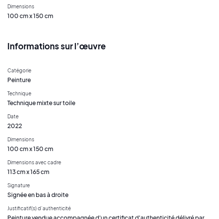
Dimensions
100 cm x 150 cm
Informations sur l’œuvre
Catégorie
Peinture
Technique
Technique mixte sur toile
Date
2022
Dimensions
100 cm x 150 cm
Dimensions avec cadre
113 cm x 165 cm
Signature
Signée en bas à droite
Justificatif(s) d’authenticité
Peinture vendue accompagnée d'un certificat d'authenticité délivré par