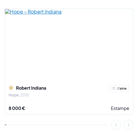
Seurat, Warhol, Basquiat, Calder, Remington, Hopper,
Picasso, Dali, Magritte, Haring...
L’univers du graffiti n’est pas pour autant mis de côté dans sa
peinture, en effet, l’artiste crée des rencontres parfois
inattendues entre art et street art.
Gully raconte dans des décors à l’architecture somptueuse,
des histoires d’enfants émerveillés par l’art et plus
particulièrement par les tableaux des maîtres de la peinture.
Ces petites histoires que l’on peut apprécier comme des
bandes dessinées sans dialogue, laissent au spectateur le
soin d’imaginer ce que les enfants pensent ou ressentent.
Robert Indiana
J'aime
Le peintre Gully a exposé dans des galeries d’art comme
Hope
2010
Opera Gallery, Gilles Dyan, Galeries Bartoux à Londres, Paris,
New York, Cannes, Honfleur, Singapour, Courchevel,
8 000 €
Estampe
Monaco, Miami, Dubaï, Hong Kong et Séoul.