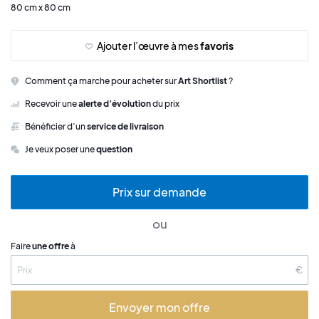
80 cm x 80 cm
Ajouter l’œuvre à mes
favoris
Comment ça marche pour acheter sur
Art Shortlist
?
Recevoir une
alerte d’évolution
du prix
Bénéficier d’un
service de livraison
Je veux poser une
question
Prix sur demande
ou
Faire
une offre
à
€
Envoyer mon offre