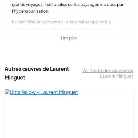
grands voyages, il se focalise sur les paysages marqués par
l’hyperurbanisation.
Laurent Minguet a arpenté plusieurs mégalopoles à la
recherche du meilleur angle photographique de lieux
iconiques ou quelconques. En atelier, il va ensuite
Lire plus
méthodiquement les dessiner au crayon puis les peindre, et
ainsi les rendre remarquables par l’équilibre de leurs
contrastes.
Depuis 2014, les supports qu’il utilise sont d’essences fines,
Autres œuvres de Laurent
Voir toutes les œuvres de
noyer, merisier ou chêne, brut ou naturel, qu’il sélectionne
Laurent Minguet
Minguet
soigneusement afin que leur vinage aléatoire renforce la
dynamique d’un ensemble extrêmement détaillé. Le trait
précise et essentiel, fige alors pour un instant l’agitation et la
densité architecturale de sa composition graphique.
Pour casser la linéarité du bois noble, l’artiste va travailler
l’acrylique monochrome en opposition à la précision
photoréaliste du tableau, révélant ainsi la force de ses
différentes interprétations. La continuité du paysage urbain