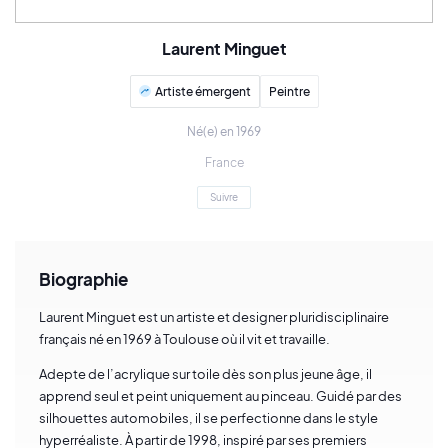
Laurent Minguet
Artiste émergent
Peintre
Né(e) en 1969
France
Suivre
Biographie
Laurent Minguet est un artiste et designer pluridisciplinaire
français né en 1969 à Toulouse où il vit et travaille.
Adepte de l’acrylique sur toile dès son plus jeune âge, il
apprend seul et peint uniquement au pinceau. Guidé par des
silhouettes automobiles, il se perfectionne dans le style
hyperréaliste. À partir de 1998, inspiré par ses premiers