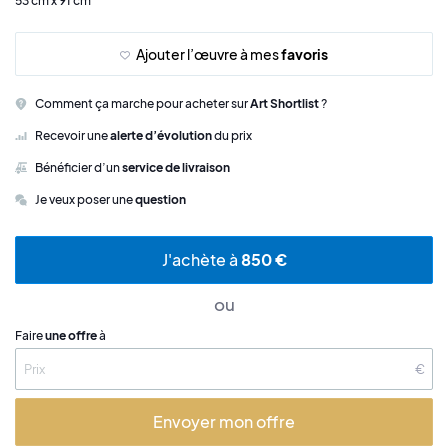
53 cm x 91 cm
Ajouter l’œuvre à mes
favoris
Comment ça marche pour acheter sur
Art Shortlist
?
Recevoir une
alerte d’évolution
du prix
Bénéficier d’un
service de livraison
Je veux poser une
question
J'achète à
850 €
ou
Faire
une offre
à
€
Envoyer mon offre