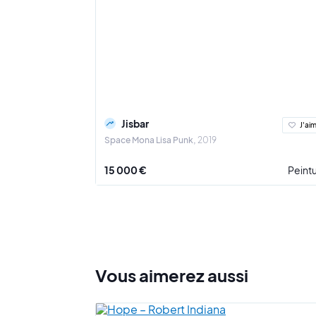
Jisbar
J'ai
Space Mona Lisa Punk
2019
15 000 €
Peint
Vous
aimerez
aussi