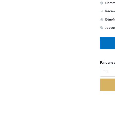
Commen
Recevo
Bénéfi
Je veu
Faire
une 