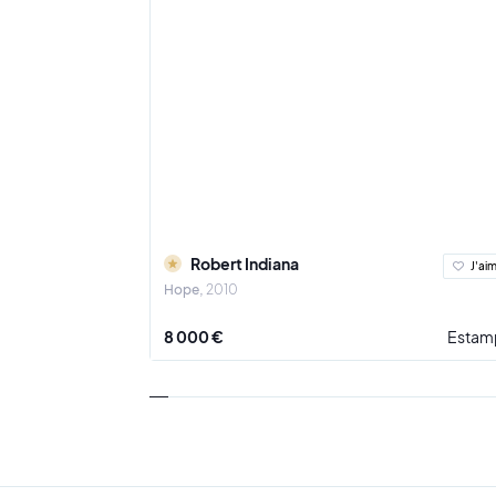
Robert Indiana
J'ai
Hope
2010
8 000 €
Estam