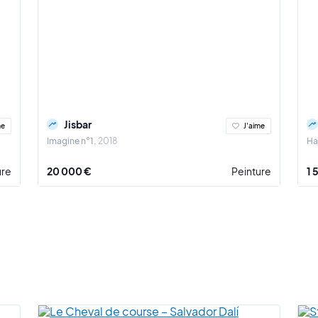
Jisbar
me
J'aime
Imagine n°1
2018
Ha
ure
20 000 €
Peinture
1 