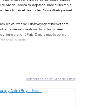
e œuvre de Jisbar ainsi dépasse l'idée d'un simple
s, des chiffres et des codes. Son esthétique met
dres, les œuvres de Jisbar voyagent bien et sont
nt retrouver ses créations dans des musées
de l'immigration à Paris. Dans le musée parisien,
 François Hollande.
casion du 500e anniversaire de sa mort. Jisbar a
au a plané à 33,4 km au-dessus de la Terre pendant
tte performance. Son exploit technique a été
t même le champion du monde de MotoGP Fabio
Voir toutes les œuvres de Jisbar