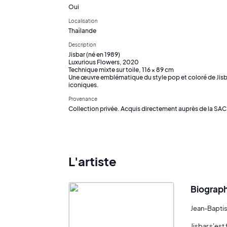
Oui
Localisation
Thaïlande
Description
Jisbar (né en 1989)
Luxurious Flowers, 2020
Technique mixte sur toile, 116 × 89 cm
Une œuvre emblématique du style pop et coloré de Jisb
iconiques.
Provenance
Collection privée. Acquis directement auprès de la SAC
L'artiste
Biograph
Jean-Baptist
Jisbar s'est