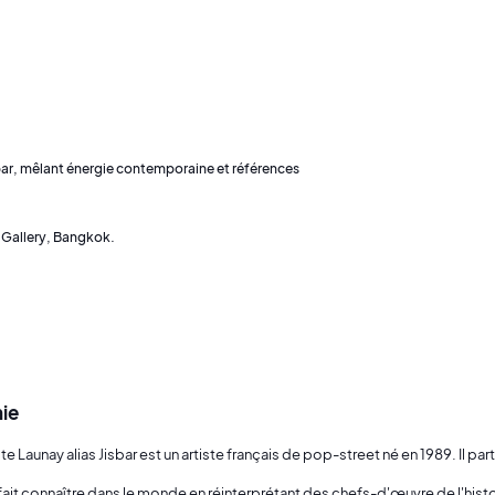
ar, mêlant énergie contemporaine et références
 Gallery, Bangkok.
ie
e Launay alias Jisbar est un artiste français de pop-street né en 1989. Il par
 fait connaître dans le monde en réinterprétant des chefs-d'œuvre de l'histoi