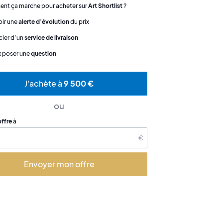
t ça marche pour acheter sur
Art Shortlist
?
ir une
alerte d’évolution
du prix
cier d’un
service de livraison
x poser une
question
J'achète à
9 500 €
ou
offre
à
€
Envoyer mon offre