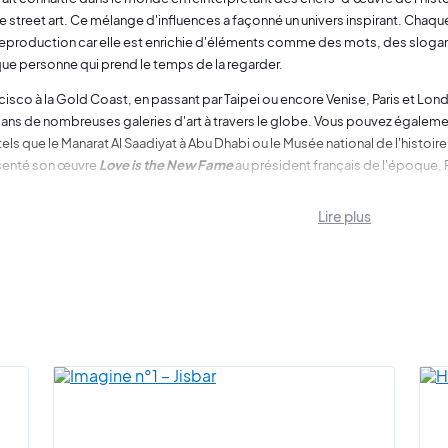
e street art. Ce mélange d'influences a façonné un univers inspirant. Chaqu
eproduction car elle est enrichie d'éléments comme des mots, des slogan
que personne qui prend le temps de la regarder.
isco à la Gold Coast, en passant par Taipei ou encore Venise, Paris et Lon
ns de nombreuses galeries d'art à travers le globe. Vous pouvez égaleme
s que le Manarat Al Saadiyat à Abu Dhabi ou le Musée national de l'histoire 
ésenté son œuvre
Love is the New Fame
au président français de l'époque,
également connu pour avoir rendu hommage au grand Léonard de Vinci à l'oc
Lire plus
é dans l'espace une nouvelle version de sa Joconde réinterprétée. Le table
eure et demie. À cette occasion, il devient le premier artiste à réaliser ce
alué par les médias internationaux.
llaboré avec des marques de renom telles que BMW, Armani, LG, IKKS e