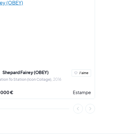
Shepard Fairey (OBEY)
Ludovic Th
J'aime
ation To Station (Icon Collage)
2016
A Crown for the 
 000 €
Estampe
3 900 €