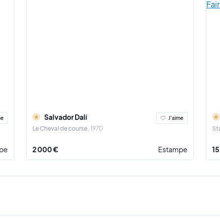
Salvador Dalí
me
J'aime
Le Cheval de course
1970
St
pe
2 000 €
Estampe
15