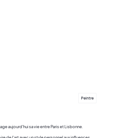
Envoyer mon offre
Peintre
tage aujourd'hui sa vie entre Paris et Lisbonne.
re de l'art avec un style personnel aux influences