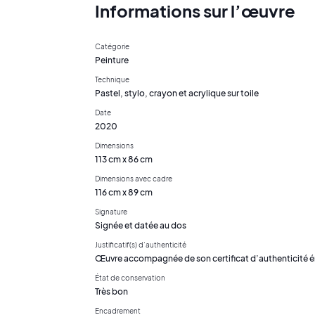
Informations sur l’œuvre
Catégorie
Peinture
Technique
Pastel, stylo, crayon et acrylique sur toile
Date
2020
Dimensions
113 cm x 86 cm
Dimensions avec cadre
116 cm x 89 cm
Signature
Signée et datée au dos
Justificatif(s) d’authenticité
Œuvre accompagnée de son certificat d’authenticité é
État de conservation
Très bon
Encadrement