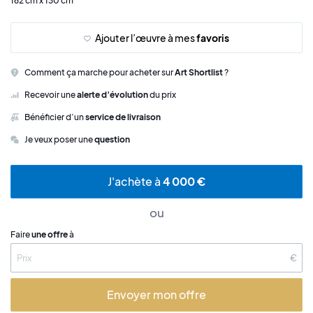
162 cm x 130 cm
Ajouter l’œuvre à mes
favoris
Comment ça marche pour acheter sur
Art Shortlist
?
Recevoir une
alerte d’évolution
du prix
Bénéficier d’un
service de livraison
Je veux poser une
question
J'achète à
4 000 €
ou
Faire
une offre
à
€
Envoyer mon offre