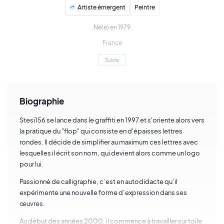
Artiste émergent
Peintre
Né(e) en 1979
France
Suivre
Biographie
Stesi156 se lance dans le graffiti en 1997 et s'oriente alors vers
la pratique du "flop" qui consiste en d'épaisses lettres
rondes. Il décide de simplifier au maximum ces lettres avec
lesquelles il écrit son nom, qui devient alors comme un logo
pour lui.
Passionné de calligraphie, c’est en autodidacte qu’il
expérimente une nouvelle forme d’expression dans ses
œuvres.
Au début des années 2000, il commence à travailler sur toile