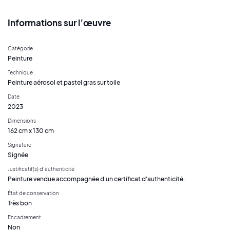
Informations sur l’œuvre
Catégorie
Peinture
Technique
Peinture aérosol et pastel gras sur toile
Date
2023
Dimensions
162 cm x 130 cm
Signature
Signée
Justificatif(s) d’authenticité
Peinture vendue accompagnée d'un certificat d'authenticité.
État de conservation
Très bon
Encadrement
Non