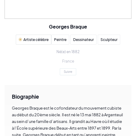
Georges Braque
Artiste célèbre
Peintre
Dessinateur
Sculpteur
Né(e) en 1882
France
Suivre
Biographie
Georges Braque est le cofondateur du mouvement cubiste
au début du 20ème siècle. Il est né le 13 mai 1882 à Argenteuil
au sein d’une famille d’artisans. Il grandit au Havre où il étudie
à l’École supérieure des Beaux-Arts entre 1897 et 1899. Par la
suite, Georges Braque début en tant qu’apprenti peintre