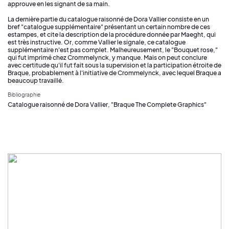
approuve en les signant de sa main.
La dernière partie du catalogue raisonné de Dora Vallier consiste en un
bref "catalogue supplémentaire" présentant un certain nombre de ces
estampes, et cite la description de la procédure donnée par Maeght, qui
est très instructive. Or, comme Vallier le signale, ce catalogue
supplémentaire n'est pas complet. Malheureusement, le "Bouquet rose,"
qui fut imprimé chez Crommelynck, y manque. Mais on peut conclure
avec certitude qu'il fut fait sous la supervision et la participation étroite de
Braque, probablement à l'initiative de Crommelynck, avec lequel Braque a
beaucoup travaillé.
Bibliographie
Catalogue raisonné de Dora Vallier, "Braque The Complete Graphics"