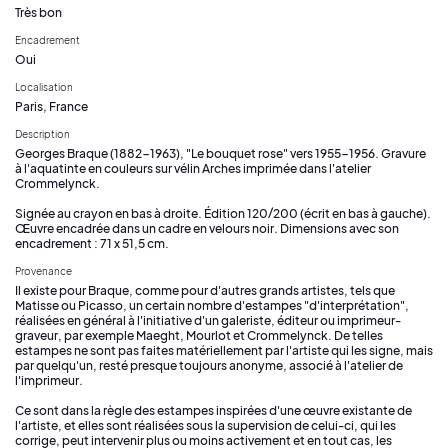
Très bon
Encadrement
Oui
Localisation
Paris, France
Description
Georges Braque (1882-1963), "Le bouquet rose" vers 1955-1956. Gravure
à l'aquatinte en couleurs sur vélin Arches imprimée dans l'atelier
Crommelynck.
Signée au crayon en bas à droite. Édition 120/200 (écrit en bas à gauche).
Œuvre encadrée dans un cadre en velours noir. Dimensions avec son
encadrement : 71 x 51,5 cm.
Provenance
Il existe pour Braque, comme pour d'autres grands artistes, tels que
Matisse ou Picasso, un certain nombre d'estampes "d'interprétation",
réalisées en général à l'initiative d'un galeriste, éditeur ou imprimeur-
graveur, par exemple Maeght, Mourlot et Crommelynck. De telles
estampes ne sont pas faites matériellement par l'artiste qui les signe, mais
par quelqu'un, resté presque toujours anonyme, associé à l'atelier de
l'imprimeur.
Ce sont dans la règle des estampes inspirées d'une œuvre existante de
l'artiste, et elles sont réalisées sous la supervision de celui-ci, qui les
corrige, peut intervenir plus ou moins activement et en tout cas, les