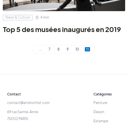
News & Culture
4 min
Top 5 des musées inaugurés en 2019
...
7
8
9
10
11
Contact
Catégories
contact@artshortlist.com
Peinture
69 rue Sainte-Anne
Dessin
75002 PARIS
Estampe