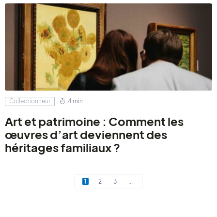
Collectionneur
4 min
Art et patrimoine : Comment les
œuvres d’art deviennent des
héritages familiaux ?
1
2
3
...