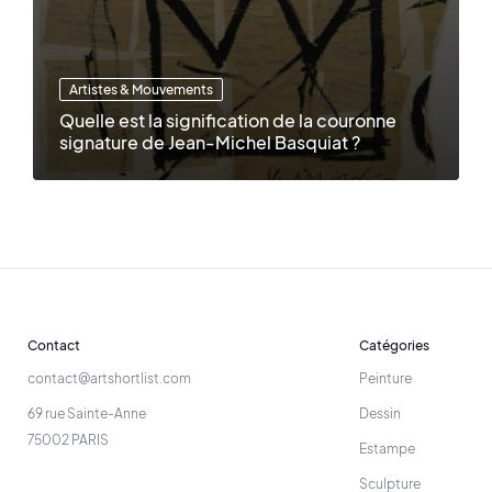
Artistes & Mouvements
Quelle est la signification de la couronne
signature de Jean-Michel Basquiat ?
Contact
Catégories
contact@artshortlist.com
Peinture
69 rue Sainte-Anne
Dessin
75002 PARIS
Estampe
Sculpture