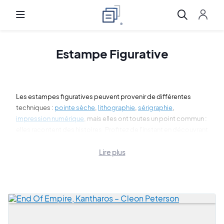
Estampe Figurative
Les estampes figuratives peuvent provenir de différentes
techniques :
pointe sèche
,
lithographie
,
sérigraphie
,
impression numérique
, mais elles ont toutes un point commun :
elles racontent des histoires. Profitez de l'instant en découvrant
notre sélection d'estampes figuratives d'artistes célèbres de
l'art moderne et contemporain.
Lire plus