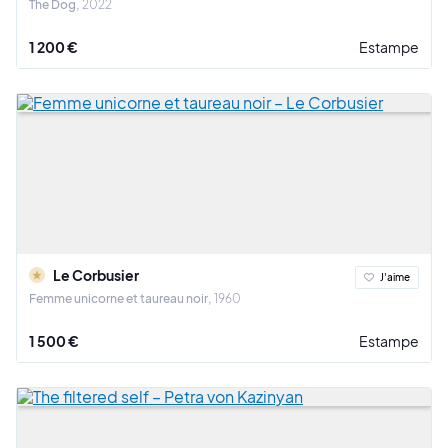
The Dog
2022
1 200 €
Estampe
Le Corbusier
J'aime
Femme unicorne et taureau noir
1960
1 500 €
Estampe