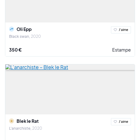
Oli Epp
J'aime
Black swan
2020
350 €
Estampe
Blek le Rat
J'aime
L'anarchiste
2020