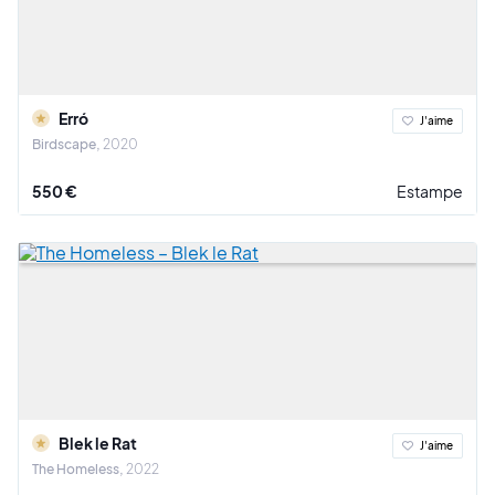
Erró
J'aime
Birdscape
2020
550 €
Estampe
Blek le Rat
J'aime
The Homeless
2022