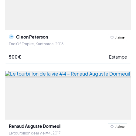
Cleon Peterson
J'aime
End Of Empire, Kantharos
2018
500 €
Estampe
Renaud Auguste Dormeuil
J'aime
Le tourbillon de la vie #4
2017