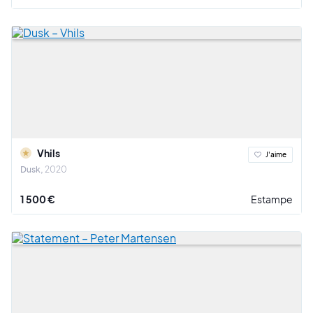
Vhils
J'aime
Dusk
2020
1 500 €
Estampe