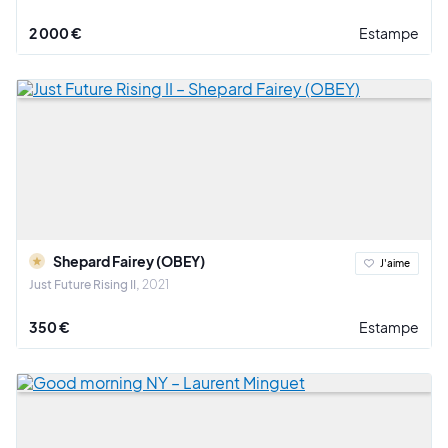
2 000 €
Estampe
Shepard Fairey (OBEY)
J'aime
Just Future Rising II
2021
350 €
Estampe