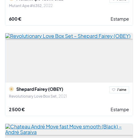
Mutant Ape #6352
2022
600 €
Estampe
Shepard Fairey (OBEY)
J'aime
Revolutionary Love Box Set
2021
2 500 €
Estampe