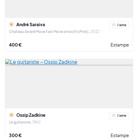
André Saraiva
J'aime
Chateau André Move fast Move smooth (Pink)
2022
400 €
Estampe
Ossip Zadkine
J'aime
Le guitariste
1960
300 €
Estampe