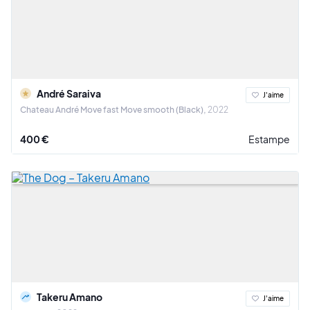
André Saraiva
J'aime
Chateau André Move fast Move smooth (Black)
2022
400 €
Estampe
Takeru Amano
J'aime