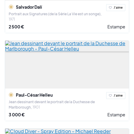
Salvador Dalí
J'aime
Portrait aux Signatures (de la Série La Vie est un songe)
1971
2 500 €
Estampe
Paul-César Helleu
J'aime
Jean dessinant devant le portrait de la Duchesse de
Marlborough
1901
3 000 €
Estampe