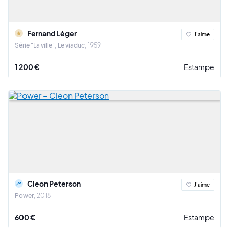
Fernand Léger
J'aime
Série "La ville", Le viaduc
1959
1 200 €
Estampe
Cleon Peterson
J'aime
Power
2018
600 €
Estampe