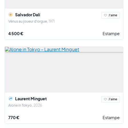
Salvador Dalí
J'aime
Vénus au joueur d'orgue
1971
4 500 €
Estampe
Laurent Minguet
J'aime
Alone in Tokyo
2026
770 €
Estampe