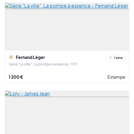
Fernand Léger
J'aime
Série "La ville", La pompe à essence
1959
1 200 €
Estampe