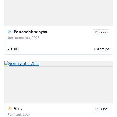
Petra von Kazinyan
J'aime
The filtered self
2023
700 €
Estampe
Vhils
J'aime
Remnant
2024