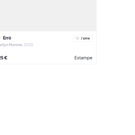
Erró
J'aime
rilyn Monroe
2020
25 €
Estampe