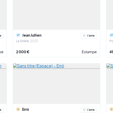
Jean Jullien
e
J'aime
La Grière
2023
Po
pe
2 000 €
Estampe
4
Erró
e
J'aime