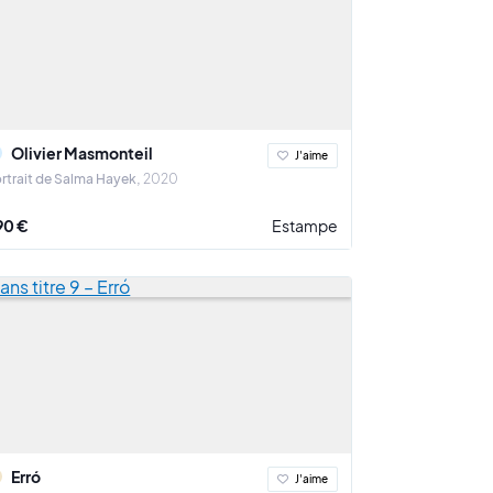
Olivier Masmonteil
J'aime
rtrait de Salma Hayek
2020
90 €
Estampe
Erró
J'aime