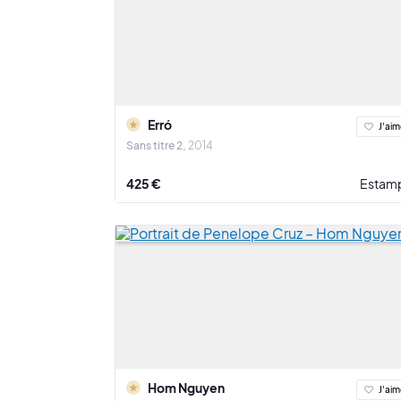
Erró
J'aim
Sans titre 2
2014
425 €
Estam
Hom Nguyen
J'aim