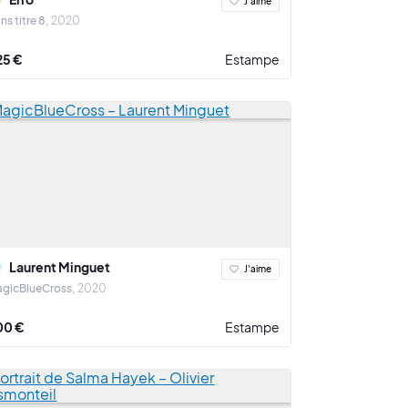
J'aime
ns titre 8
2020
25 €
Estampe
Laurent Minguet
J'aime
gicBlueCross
2020
00 €
Estampe