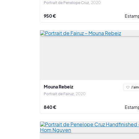
Portrait de Penelope Cruz
2020
950 €
Estam
Mouna Rebeiz
J'aim
Portrait de Fairuz
2020
840 €
Estam