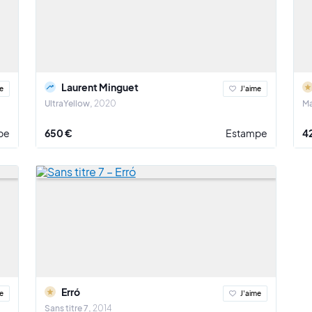
Laurent Minguet
e
J'aime
UltraYellow
2020
Ma
pe
650 €
Estampe
4
Erró
e
J'aime
Sans titre 7
2014