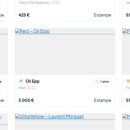
Sans titre (Espace)
2020
Sa
pe
425 €
Estampe
5
Oli Epp
e
J'aime
Red
2022
Fi
pe
5 000 €
Estampe
5