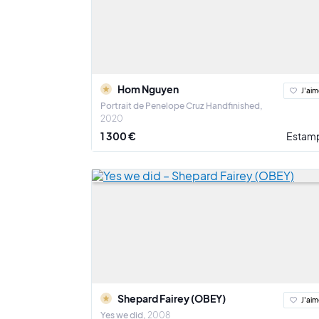
Hom Nguyen
J'aim
Portrait de Penelope Cruz Handfinished
2020
1 300 €
Estam
Shepard Fairey (OBEY)
J'aim
Yes we did
2008