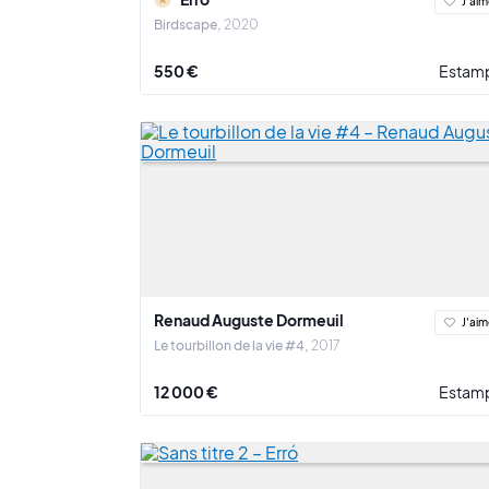
J'aim
Birdscape
2020
550 €
Estam
Renaud Auguste Dormeuil
J'aim
Le tourbillon de la vie #4
2017
12 000 €
Estam