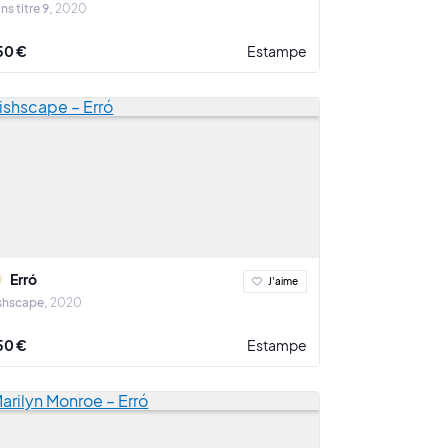
ns titre 9
2020
50 €
Estampe
Erró
J'aime
shscape
2020
50 €
Estampe