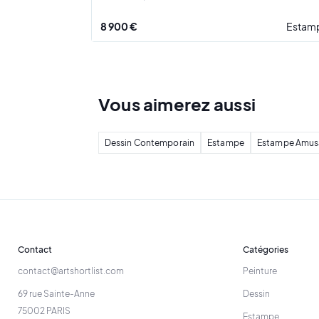
8 900 €
Estam
Vous
aimerez
aussi
Dessin Contemporain
Estampe
Estampe Amus
Contact
Catégories
contact@artshortlist.com
Peinture
69 rue Sainte-Anne
Dessin
75002 PARIS
Estampe