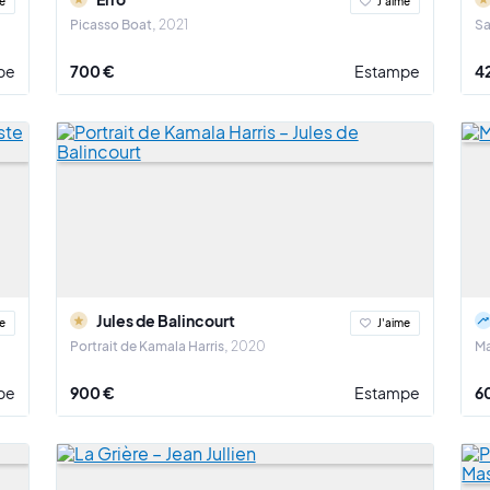
e
J'aime
Picasso Boat
2021
Sa
pe
700 €
Estampe
4
Jules de Balincourt
e
J'aime
Portrait de Kamala Harris
2020
Ma
pe
900 €
Estampe
6