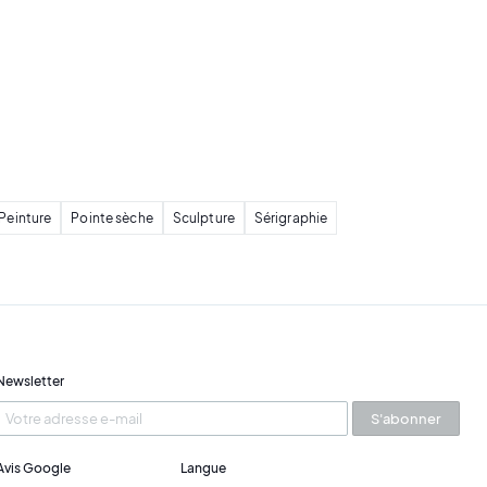
Peinture
Pointe sèche
Sculpture
Sérigraphie
Newsletter
S'abonner
Avis Google
Langue